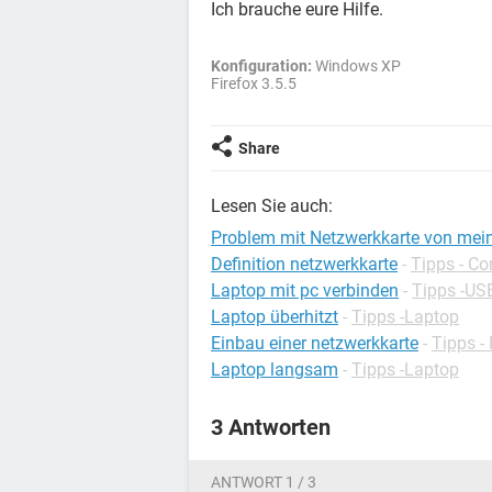
Ich brauche eure Hilfe.
Konfiguration:
Windows XP
Firefox 3.5.5
Share
Lesen Sie auch:
Problem mit Netzwerkkarte von me
Definition netzwerkkarte
-
Tipps - C
Laptop mit pc verbinden
-
Tipps -US
Laptop überhitzt
-
Tipps -Laptop
Einbau einer netzwerkkarte
-
Tipps -
Laptop langsam
-
Tipps -Laptop
3 Antworten
ANTWORT 1 / 3