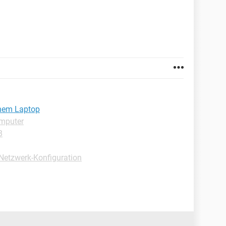
inem Laptop
omputer
B
 Netzwerk-Konfiguration