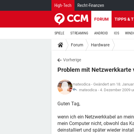
High-Tech
Recht-Finanzen
FORUM
TIPPS & 
SPIELE
STREAMING
ANDROID
IOS
WIND
Forum
Hardware
Vorherige
Problem mit Netzwerkkarte
mateodica
- Geändert am 18. Januar
mateodica -
4. Dezember 2009 u
Guten Tag,
wenn ich ein Netzwerkkabel an mein
mein Computer nicht, obwohl das Kabe
deinstalliert und später wieder inst