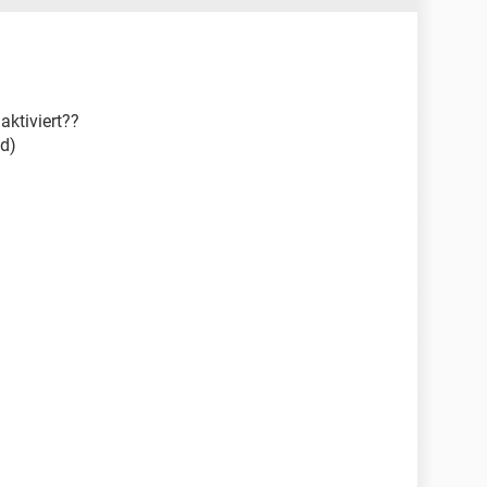
aktiviert??
ed)