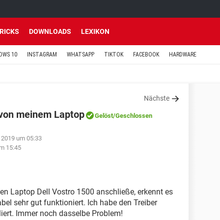
TRICKS
DOWNLOADS
LEXIKON
OWS 10
INSTAGRAM
WHATSAPP
TIKTOK
FACEBOOK
HARDWARE
Nächste
 von meinem Laptop
Gelöst
/Geschlossen
 2019 um 05:33
m 15:45
en Laptop Dell Vostro 1500 anschließe, erkennt es
l sehr gut funktioniert. Ich habe den Treiber
alliert. Immer noch dasselbe Problem!