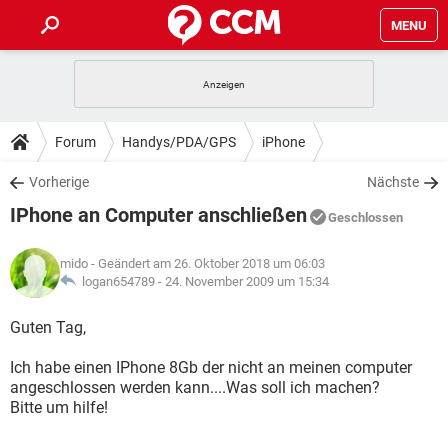
MENU
HOME
SPIELE
STREAMING
TIPPS & TRICKS
Forum
Handys/PDA/GPS
iPhone
ANDROID
IOS
SPIELE
STREAMING
DOWNLOADS
Vorherige
Nächste
WINDOWS 10
INSTAGRAM
ANDROID
IOS
IPhone an Computer anschließen
WHATSAPP
SPIELE
TIKTOK
STREAMING
Geschlossen
FORUM
WINDOWS 10
INSTAGRAM
FACEBOOK
ANDROID
HARDWARE
IOS
mido
- Geändert am 26. Oktober 2018 um 06:03
WHATSAPP
SPIELE
TIKTOK
STREAMING
LEXIKON
logan654789 -
24. November 2009 um 15:34
WINDOWS 10
INSTAGRAM
FACEBOOK
ANDROID
HARDWARE
IOS
WHATSAPP
SPIELE
TIKTOK
STREAMING
Guten Tag,
WINDOWS 10
INSTAGRAM
FACEBOOK
ANDROID
HARDWARE
IOS
Ich habe einen IPhone 8Gb der nicht an meinen computer
WHATSAPP
TIKTOK
angeschlossen werden kann....Was soll ich machen?
WINDOWS 10
INSTAGRAM
FACEBOOK
HARDWARE
Bitte um hilfe!
WHATSAPP
TIKTOK