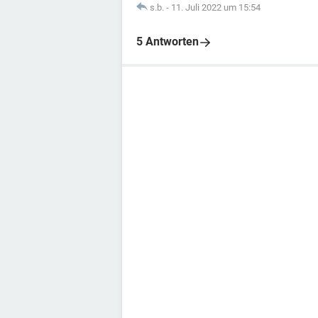
s.b.
-
11. Juli 2022 um 15:54
5 Antworten