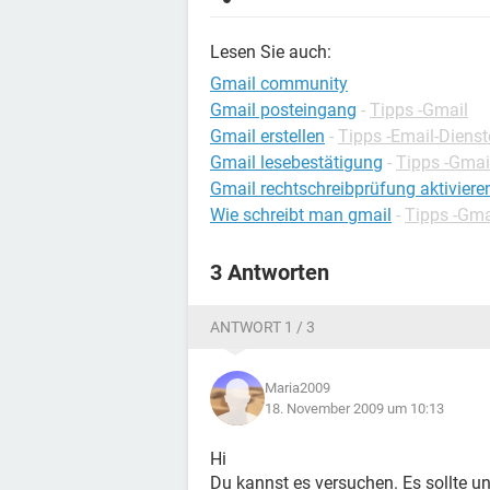
Lesen Sie auch:
Gmail community
Gmail posteingang
-
Tipps -Gmail
Gmail erstellen
-
Tipps -Email-Dienst
Gmail lesebestätigung
-
Tipps -Gmai
Gmail rechtschreibprüfung aktiviere
Wie schreibt man gmail
-
Tipps -Gma
3 Antworten
ANTWORT 1 / 3
Maria2009
18. November 2009 um 10:13
Hi
Du kannst es versuchen. Es sollte u