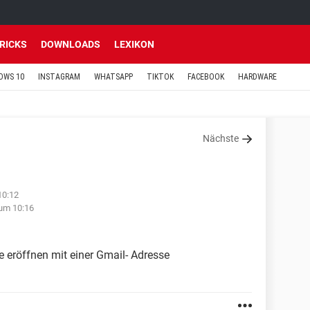
TRICKS
DOWNLOADS
LEXIKON
OWS 10
INSTAGRAM
WHATSAPP
TIKTOK
FACEBOOK
HARDWARE
Nächste
10:12
um 10:16
e eröffnen mit einer Gmail- Adresse