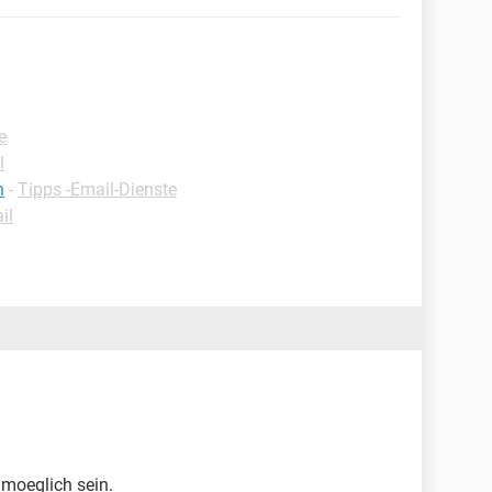
e
l
n
-
Tipps -Email-Dienste
il
nmoeglich sein.