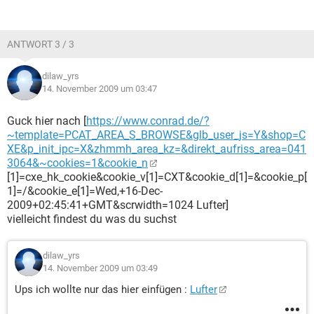
ANTWORT 3 / 3
dilaw_yrs
14. November 2009 um 03:47
Guck hier nach [
https://www.conrad.de/?
~template=PCAT_AREA_S_BROWSE&glb_user_js=Y&shop=C
XE&p_init_ipc=X&zhmmh_area_kz=&direkt_aufriss_area=041
3064&~cookies=1&cookie_n
[1]=cxe_hk_cookie&cookie_v[1]=CXT&cookie_d[1]=&cookie_p[
1]=/&cookie_e[1]=Wed,+16-Dec-
2009+02:45:41+GMT&scrwidth=1024 Lufter]
vielleicht findest du was du suchst
dilaw_yrs
14. November 2009 um 03:49
Ups ich wollte nur das hier einfügen :
Lufter