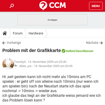
MENU
HOME
SPIELE
STREAMING
TIPPS & TRICKS
Forum
Hardware
ANDROID
IOS
SPIELE
STREAMING
DOWNLOADS
Vorherige
Nächste
WINDOWS 10
INSTAGRAM
ANDROID
IOS
Problem mit der Grafikkarte
WHATSAPP
SPIELE
TIKTOK
STREAMING
Gelöst
/Geschlossen
FORUM
WINDOWS 10
INSTAGRAM
FACEBOOK
ANDROID
HARDWARE
IOS
Twenty4
- 14. November 2009 um 03:40
WHATSAPP
SPIELE
TIKTOK
STREAMING
LEXIKON
dilaw_yrs -
14. November 2009 um 03:49
WINDOWS 10
INSTAGRAM
FACEBOOK
ANDROID
HARDWARE
IOS
WHATSAPP
SPIELE
TIKTOK
STREAMING
Hi ,seit gestern kann ich nicht mehr als 10mins am PC
WINDOWS 10
INSTAGRAM
spielen : er geht off von alleine nach 10mins (nur wenn ich
FACEBOOK
ANDROID
HARDWARE
IOS
am spielen bin) nach der Neustart starte ich das spiel
WHATSAPP
TIKTOK
nochmal -> 10mins -> wieder aus.
WINDOWS 10
INSTAGRAM
FACEBOOK
HARDWARE
ich glaube das liegt an der Grafikkarte weiss jemand wie ich
WHATSAPP
TIKTOK
das Problem lösen kann ?