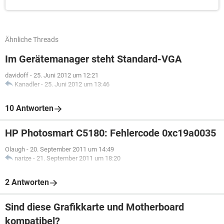
Ähnliche Threads
Im Gerätemanager steht Standard-VGA
davidoff
-
25. Juni 2012 um 12:21
Kanadler
-
25. Juni 2012 um 13:46
10 Antworten
HP Photosmart C5180: Fehlercode 0xc19a0035
Olaugh
-
20. September 2011 um 14:49
narize
-
21. September 2011 um 18:20
2 Antworten
Sind diese Grafikkarte und Motherboard
kompatibel?