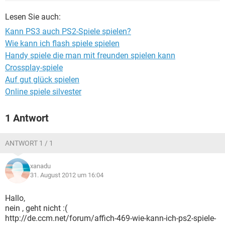
FACEBOOK
HARDWARE
Lesen Sie auch:
Kann PS3 auch PS2-Spiele spielen?
Wie kann ich flash spiele spielen
Handy spiele die man mit freunden spielen kann
Crossplay-spiele
Auf gut glück spielen
Online spiele silvester
1 Antwort
ANTWORT 1 / 1
xanadu
31. August 2012 um 16:04
Hallo,
nein , geht nicht :(
http://de.ccm.net/forum/affich-469-wie-kann-ich-ps2-spiele-