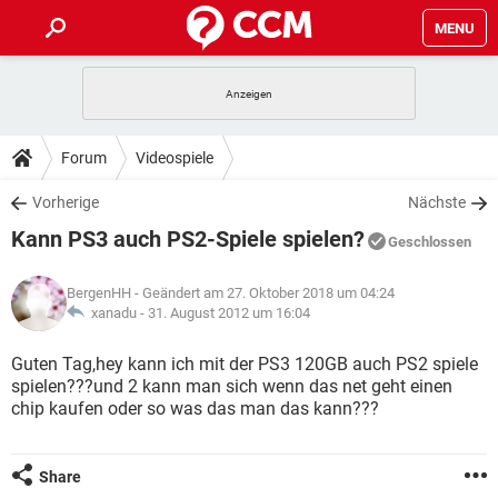
MENU
HOME
SPIELE
STREAMING
TIPPS & TRICKS
Forum
Videospiele
ANDROID
IOS
SPIELE
STREAMING
DOWNLOADS
Vorherige
Nächste
WINDOWS 10
INSTAGRAM
ANDROID
IOS
Kann PS3 auch PS2-Spiele spielen?
WHATSAPP
SPIELE
TIKTOK
STREAMING
Geschlossen
FORUM
WINDOWS 10
INSTAGRAM
FACEBOOK
ANDROID
HARDWARE
IOS
BergenHH
- Geändert am 27. Oktober 2018 um 04:24
WHATSAPP
SPIELE
TIKTOK
STREAMING
LEXIKON
xanadu -
31. August 2012 um 16:04
WINDOWS 10
INSTAGRAM
FACEBOOK
ANDROID
HARDWARE
IOS
WHATSAPP
SPIELE
TIKTOK
STREAMING
Guten Tag,hey kann ich mit der PS3 120GB auch PS2 spiele
WINDOWS 10
INSTAGRAM
spielen???und 2 kann man sich wenn das net geht einen
FACEBOOK
ANDROID
HARDWARE
IOS
chip kaufen oder so was das man das kann???
WHATSAPP
TIKTOK
WINDOWS 10
INSTAGRAM
FACEBOOK
HARDWARE
WHATSAPP
TIKTOK
Share