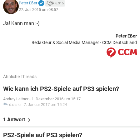
Peter Eßer
6.915
27. Juli 2015 um 08:57
Ja! Kann man :-)
Peter Eßer
Redakteur & Social Media Manager - CCM Deutschland
Ähnliche Threads
Wie kann ich PS2-Spiele auf PS3 spielen?
Andrey Leitner
-
1. Dezember 2016 um 15:17
d.sisic
-
7. Januar 2017 um 15:24
1 Antwort
PS2-Spiele auf PS3 spielen?