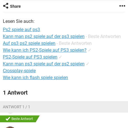
FACEBOOK
HARDWARE
Share
Lesen Sie auch:
Ps2 spiele auf ps3
Kann man ps2 spiele auf der ps3 spielen
- Beste Antworten
Auf ps3 ps2 spiele spielen
- Beste Antworten
Wie kann ich PS2-Spiele auf PS3 spielen?
✓
PS2-Spiele auf PS3 spielen
✓
Kann man ps3 spiele auf der ps2 spielen
✓
Crossplay-spiele
Wie kann ich flash spiele spielen
1 Antwort
ANTWORT 1 / 1
Beste Antwort