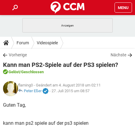
MENU
HOME
SPIELE
STREAMING
TIPPS & TRICKS
Forum
Videospiele
ANDROID
IOS
SPIELE
STREAMING
DOWNLOADS
Vorherige
Nächste
WINDOWS 10
INSTAGRAM
ANDROID
IOS
Kann man PS2-Spiele auf der PS3 spielen?
WHATSAPP
SPIELE
TIKTOK
STREAMING
FORUM
WINDOWS 10
INSTAGRAM
Gelöst
/Geschlossen
FACEBOOK
ANDROID
HARDWARE
IOS
WHATSAPP
SPIELE
TIKTOK
STREAMING
LEXIKON
flaming0
- Geändert am 4. August 2018 um 02:11
WINDOWS 10
INSTAGRAM
FACEBOOK
ANDROID
HARDWARE
IOS
Peter Eßer
-
27. Juli 2015 um 08:57
WHATSAPP
SPIELE
TIKTOK
STREAMING
WINDOWS 10
INSTAGRAM
Guten Tag,
FACEBOOK
ANDROID
HARDWARE
IOS
WHATSAPP
TIKTOK
WINDOWS 10
INSTAGRAM
FACEBOOK
HARDWARE
kann man ps2 spiele auf der ps3 spielen
WHATSAPP
TIKTOK