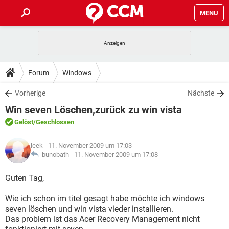
MENU
HOME
SPIELE
STREAMING
TIPPS & TRICKS
Forum
Windows
ANDROID
IOS
SPIELE
STREAMING
DOWNLOADS
Vorherige
Nächste
WINDOWS 10
INSTAGRAM
ANDROID
IOS
Win seven Löschen,zurück zu win vista
WHATSAPP
SPIELE
TIKTOK
STREAMING
FORUM
WINDOWS 10
INSTAGRAM
Gelöst
/Geschlossen
FACEBOOK
ANDROID
HARDWARE
IOS
WHATSAPP
SPIELE
TIKTOK
STREAMING
LEXIKON
WINDOWS 10
leek
- 11. November 2009 um 17:03
INSTAGRAM
FACEBOOK
ANDROID
HARDWARE
IOS
bunobath -
11. November 2009 um 17:08
WHATSAPP
SPIELE
TIKTOK
STREAMING
WINDOWS 10
INSTAGRAM
Guten Tag,
FACEBOOK
ANDROID
HARDWARE
IOS
WHATSAPP
TIKTOK
Wie ich schon im titel gesagt habe möchte ich windows
WINDOWS 10
INSTAGRAM
FACEBOOK
HARDWARE
seven löschen und win vista vieder installieren.
WHATSAPP
TIKTOK
Das problem ist das Acer Recovery Management nicht