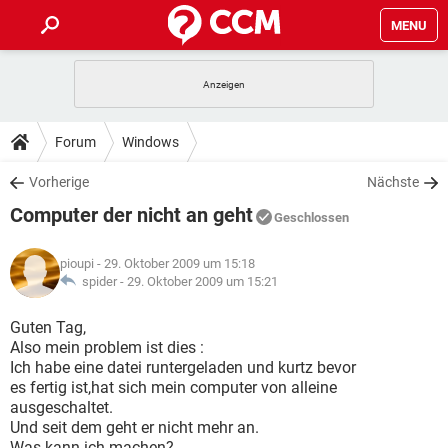
MENU
HOME
SPIELE
STREAMING
TIPPS & TRICKS
Forum
Windows
ANDROID
IOS
SPIELE
STREAMING
DOWNLOADS
Vorherige
Nächste
WINDOWS 10
INSTAGRAM
ANDROID
IOS
Computer der nicht an geht
WHATSAPP
SPIELE
TIKTOK
STREAMING
Geschlossen
FORUM
WINDOWS 10
INSTAGRAM
FACEBOOK
ANDROID
HARDWARE
IOS
pioupi
- 29. Oktober 2009 um 15:18
WHATSAPP
SPIELE
TIKTOK
STREAMING
LEXIKON
spider -
29. Oktober 2009 um 15:21
WINDOWS 10
INSTAGRAM
FACEBOOK
ANDROID
HARDWARE
IOS
WHATSAPP
SPIELE
TIKTOK
STREAMING
Guten Tag,
WINDOWS 10
INSTAGRAM
Also mein problem ist dies :
FACEBOOK
ANDROID
HARDWARE
IOS
Ich habe eine datei runtergeladen und kurtz bevor
WHATSAPP
TIKTOK
es fertig ist,hat sich mein computer von alleine
WINDOWS 10
INSTAGRAM
FACEBOOK
HARDWARE
ausgeschaltet.
WHATSAPP
TIKTOK
Und seit dem geht er nicht mehr an.
Was kann ich machen?