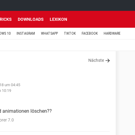
TRICKS
DOWNLOADS
LEXIKON
OWS 10
INSTAGRAM
WHATSAPP
TIKTOK
FACEBOOK
HARDWARE
Nächste
18 um 04:45
 10:19
d animationen löschen??
orer 7.0