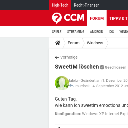
High-Tech
Recht-Finanzen
FORUM
TIPPS & 
SPIELE
STREAMING
ANDROID
IOS
WIND
Forum
Windows
Vorherige
SweetIM löschen
Geschlossen
lalelu
- Geändert am 1. Dezember 20
murdock -
4. September 2012 um
Guten Tag,
wie kann ich sweetim emoctions un
Konfiguration:
Windows XP Internet Expl