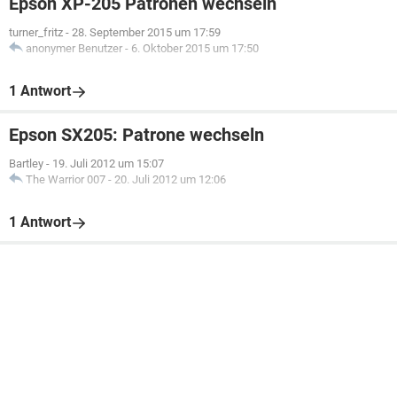
Epson XP-205 Patronen wechseln
turner_fritz
-
28. September 2015 um 17:59
anonymer Benutzer
-
6. Oktober 2015 um 17:50
1 Antwort
Epson SX205: Patrone wechseln
Bartley
-
19. Juli 2012 um 15:07
The Warrior 007
-
20. Juli 2012 um 12:06
1 Antwort