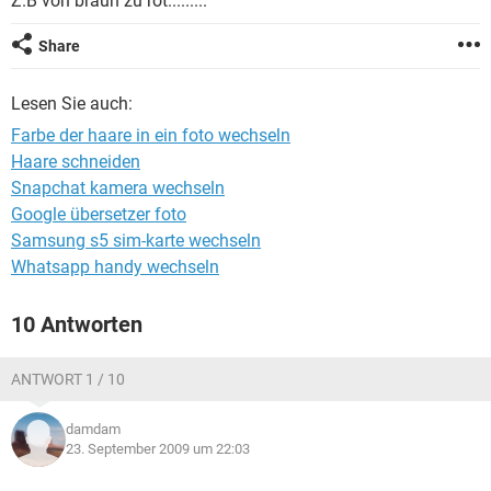
Z.B von braun zu rot.........
FACEBOOK
HARDWARE
Share
Lesen Sie auch:
Farbe der haare in ein foto wechseln
Haare schneiden
Snapchat kamera wechseln
Google übersetzer foto
Samsung s5 sim-karte wechseln
Whatsapp handy wechseln
10 Antworten
ANTWORT 1 / 10
damdam
23. September 2009 um 22:03