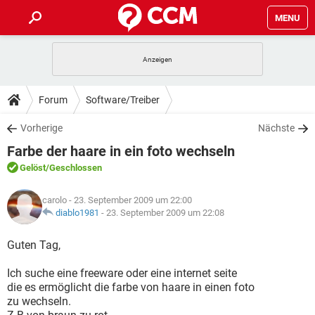
MENU
HOME
SPIELE
STREAMING
TIPPS & TRICKS
Forum
Software/Treiber
ANDROID
IOS
SPIELE
STREAMING
DOWNLOADS
Vorherige
Nächste
WINDOWS 10
INSTAGRAM
ANDROID
IOS
Farbe der haare in ein foto wechseln
WHATSAPP
SPIELE
TIKTOK
STREAMING
FORUM
WINDOWS 10
INSTAGRAM
Gelöst
/Geschlossen
FACEBOOK
ANDROID
HARDWARE
IOS
WHATSAPP
SPIELE
TIKTOK
STREAMING
LEXIKON
WINDOWS 10
carolo
- 23. September 2009 um 22:00
INSTAGRAM
FACEBOOK
ANDROID
HARDWARE
IOS
diablo1981
-
23. September 2009 um 22:08
WHATSAPP
SPIELE
TIKTOK
STREAMING
WINDOWS 10
INSTAGRAM
Guten Tag,
FACEBOOK
ANDROID
HARDWARE
IOS
WHATSAPP
TIKTOK
Ich suche eine freeware oder eine internet seite
WINDOWS 10
INSTAGRAM
FACEBOOK
HARDWARE
die es ermöglicht die farbe von haare in einen foto
WHATSAPP
TIKTOK
zu wechseln.