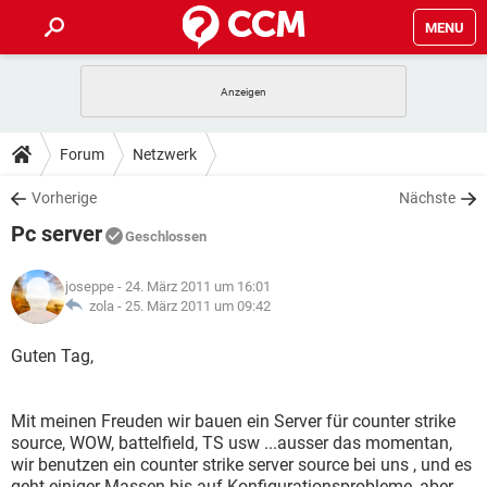
MENU
HOME
SPIELE
STREAMING
TIPPS & TRICKS
Forum
Netzwerk
ANDROID
IOS
SPIELE
STREAMING
DOWNLOADS
Vorherige
Nächste
WINDOWS 10
INSTAGRAM
ANDROID
IOS
Pc server
WHATSAPP
SPIELE
TIKTOK
STREAMING
Geschlossen
FORUM
WINDOWS 10
INSTAGRAM
FACEBOOK
ANDROID
HARDWARE
IOS
joseppe
- 24. März 2011 um 16:01
WHATSAPP
SPIELE
TIKTOK
STREAMING
LEXIKON
zola -
25. März 2011 um 09:42
WINDOWS 10
INSTAGRAM
FACEBOOK
ANDROID
HARDWARE
IOS
WHATSAPP
SPIELE
TIKTOK
STREAMING
Guten Tag,
WINDOWS 10
INSTAGRAM
FACEBOOK
ANDROID
HARDWARE
IOS
WHATSAPP
TIKTOK
Mit meinen Freuden wir bauen ein Server für counter strike
WINDOWS 10
INSTAGRAM
FACEBOOK
HARDWARE
source, WOW, battelfield, TS usw ...ausser das momentan,
WHATSAPP
TIKTOK
wir benutzen ein counter strike server source bei uns , und es
geht einiger Massen bis auf Konfigurationsprobleme, aber