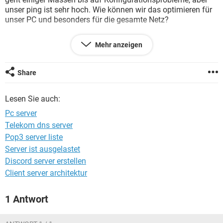
FACEBOOK
HARDWARE
unser ping ist sehr hoch. Wie können wir das optimieren für
unser PC und besonders für die gesamte Netz?
und Die kauf eines leistungsfähigen und günstigen PC
Mehr anzeigen
Server , für was soll man sich entscheiden , oder evtl was
wäre die richtige Lösung unter die Voraussetzung?
Share
danke für jede Antwort oder Vorschlag ////
Lesen Sie auch:
Pc server
Telekom dns server
Pop3 server liste
Server ist ausgelastet
Discord server erstellen
Client server architektur
1 Antwort