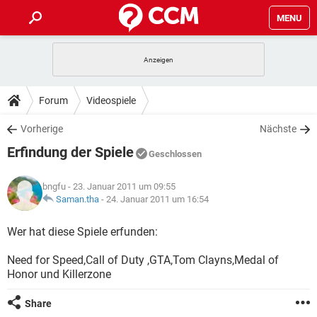
MENU
HOME
SPIELE
STREAMING
TIPPS & TRICKS
Forum
Videospiele
ANDROID
IOS
SPIELE
STREAMING
DOWNLOADS
Vorherige
Nächste
WINDOWS 10
INSTAGRAM
ANDROID
IOS
Erfindung der Spiele
WHATSAPP
SPIELE
TIKTOK
STREAMING
Geschlossen
FORUM
WINDOWS 10
INSTAGRAM
FACEBOOK
ANDROID
HARDWARE
IOS
bngfu
- 23. Januar 2011 um 09:55
WHATSAPP
SPIELE
TIKTOK
STREAMING
LEXIKON
Saman.tha
-
24. Januar 2011 um 16:54
WINDOWS 10
INSTAGRAM
FACEBOOK
ANDROID
HARDWARE
IOS
WHATSAPP
SPIELE
TIKTOK
STREAMING
Wer hat diese Spiele erfunden:
WINDOWS 10
INSTAGRAM
FACEBOOK
ANDROID
HARDWARE
IOS
Need for Speed,Call of Duty ,GTA,Tom Clayns,Medal of
WHATSAPP
TIKTOK
Honor und Killerzone
WINDOWS 10
INSTAGRAM
FACEBOOK
HARDWARE
WHATSAPP
TIKTOK
Share