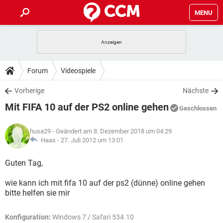
MENU
HOME
SPIELE
STREAMING
TIPPS & TRICKS
Forum
Videospiele
ANDROID
IOS
SPIELE
STREAMING
DOWNLOADS
Vorherige
Nächste
WINDOWS 10
INSTAGRAM
ANDROID
IOS
Mit FIFA 10 auf der PS2 online gehen
WHATSAPP
SPIELE
TIKTOK
STREAMING
Geschlossen
FORUM
WINDOWS 10
INSTAGRAM
FACEBOOK
ANDROID
HARDWARE
IOS
husa29
- Geändert am 8. Dezember 2018 um 04:29
WHATSAPP
SPIELE
TIKTOK
STREAMING
LEXIKON
Haas -
27. Juli 2012 um 13:01
WINDOWS 10
INSTAGRAM
FACEBOOK
ANDROID
HARDWARE
IOS
WHATSAPP
SPIELE
TIKTOK
STREAMING
Guten Tag,
WINDOWS 10
INSTAGRAM
FACEBOOK
ANDROID
HARDWARE
IOS
wie kann ich mit fifa 10 auf der ps2 (dünne) online gehen
WHATSAPP
TIKTOK
bitte helfen sie mir
WINDOWS 10
INSTAGRAM
FACEBOOK
HARDWARE
WHATSAPP
TIKTOK
Konfiguration:
Windows 7 / Safari 534.10