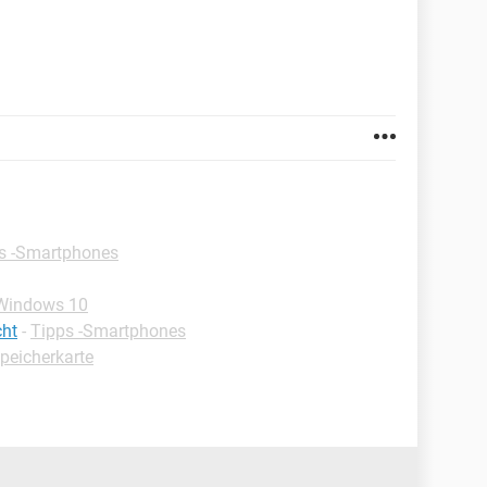
s -Smartphones
-Windows 10
cht
-
Tipps -Smartphones
peicherkarte