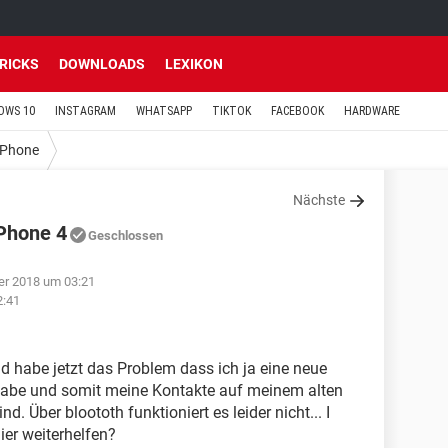
TRICKS
DOWNLOADS
LEXIKON
OWS 10
INSTAGRAM
WHATSAPP
TIKTOK
FACEBOOK
HARDWARE
iPhone
Nächste
iPhone 4
Geschlossen
er 2018 um 03:21
2:41
d habe jetzt das Problem dass ich ja eine neue
abe und somit meine Kontakte auf meinem alten
. Über bloototh funktioniert es leider nicht... I
er weiterhelfen?