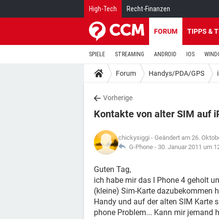
High-Tech
Recht-Finanzen
FORUM
TIPPS & 
SPIELE
STREAMING
ANDROID
IOS
WIND
Forum
Handys/PDA/GPS
Vorherige
Kontakte von alter SIM auf 
chickysiggi
- Geändert am 26. Oktob
G-Phone -
30. Januar 2011 um 1
Guten Tag,
ich habe mir das I Phone 4 geholt un
(kleine) Sim-Karte dazubekommen h
Handy und auf der alten SIM Karte sind
phone Problem... Kann mir jemand hi