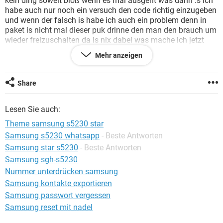
kein ding soweit bloß wenn es mal ausgeht was dann :s ich
FACEBOOK
HARDWARE
habe auch nur noch ein versuch den code richtig einzugeben
und wenn der falsch is habe ich auch ein problem denn in
paket is nicht mal dieser puk drinne den man den brauch um
wieder freizuschalten da is nix dabei was mache ich jetzt
oder kann ich mache
Mehr anzeigen
n :s ?
Share
Lesen Sie auch:
Theme samsung s5230 star
Samsung s5230 whatsapp
- Beste Antworten
Samsung star s5230
- Beste Antworten
Samsung sgh-s5230
Nummer unterdrücken samsung
Samsung kontakte exportieren
Samsung passwort vergessen
Samsung reset mit nadel