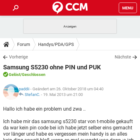
MENU
HOME
SPIELE
STREAMING
TIPPS & TRICKS
Forum
Handys/PDA/GPS
ANDROID
IOS
SPIELE
STREAMING
DOWNLOADS
Vorherige
Nächste
WINDOWS 10
INSTAGRAM
ANDROID
IOS
Samsung S5230 ohne PIN und PUK
WHATSAPP
SPIELE
TIKTOK
STREAMING
FORUM
WINDOWS 10
INSTAGRAM
Gelöst
/Geschlossen
FACEBOOK
ANDROID
HARDWARE
IOS
WHATSAPP
SPIELE
TIKTOK
STREAMING
LEXIKON
WINDOWS 10
paddii
- Geändert am 26. Oktober 2018 um 04:40
INSTAGRAM
FACEBOOK
ANDROID
HARDWARE
IOS
StefanC.
-
19. Mai 2013 um 21:00
WHATSAPP
SPIELE
TIKTOK
STREAMING
WINDOWS 10
INSTAGRAM
Hallo ich habe ein problem und zwa ..
FACEBOOK
ANDROID
HARDWARE
IOS
WHATSAPP
TIKTOK
Ich habe mir das samsung s5230 star von t-mobile gekauft
WINDOWS 10
INSTAGRAM
FACEBOOK
HARDWARE
da war kein pin code bei ich habe jetzt selber eins gemacht
WHATSAPP
TIKTOK
vor länger und habe es vergessen mein handy is an alles