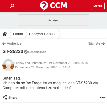
MENU
HOME
SPIELE
STREAMING
TIPPS & TRICKS
Forum
Handys/PDA/GPS
ANDROID
IOS
SPIELE
STREAMING
DOWNLOADS
Vorherige
Nächste
WINDOWS 10
INSTAGRAM
ANDROID
IOS
GT-S5230
WHATSAPP
SPIELE
TIKTOK
STREAMING
Geschlossen
FORUM
WINDOWS 10
INSTAGRAM
FACEBOOK
ANDROID
HARDWARE
IOS
Fanboy and Chumchum
- 19. November 2010 um 15:18
WHATSAPP
SPIELE
TIKTOK
STREAMING
LEXIKON
wegas -
24. November 2010 um 14:44
WINDOWS 10
INSTAGRAM
FACEBOOK
ANDROID
HARDWARE
IOS
WHATSAPP
SPIELE
TIKTOK
STREAMING
Guten Tag,
WINDOWS 10
INSTAGRAM
Ich hab da so 'ne Frage: Ist es möglich, das GT-S5230 via
FACEBOOK
ANDROID
HARDWARE
IOS
Computer mit dem Internet zu verbinden?
WHATSAPP
TIKTOK
WINDOWS 10
INSTAGRAM
FACEBOOK
HARDWARE
Share
WHATSAPP
TIKTOK