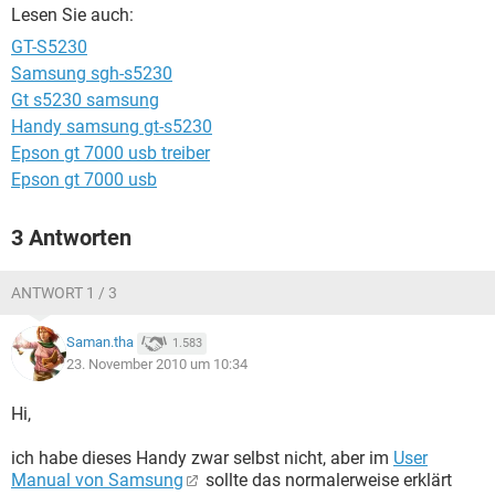
FACEBOOK
HARDWARE
Lesen Sie auch:
GT-S5230
Samsung sgh-s5230
Gt s5230 samsung
Handy samsung gt-s5230
Epson gt 7000 usb treiber
Epson gt 7000 usb
3 Antworten
ANTWORT 1 / 3
Saman.tha
1.583
23. November 2010 um 10:34
Hi,
ich habe dieses Handy zwar selbst nicht, aber im
User
Manual von Samsung
sollte das normalerweise erklärt