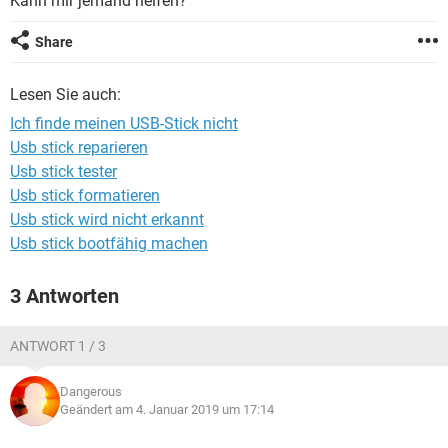
Kann mir jemand helfen?
FACEBOOK
HARDWARE
Share
Lesen Sie auch:
Ich finde meinen USB-Stick nicht
Usb stick reparieren
Usb stick tester
Usb stick formatieren
Usb stick wird nicht erkannt
Usb stick bootfähig machen
3 Antworten
ANTWORT 1 / 3
Dangerous
Geändert am 4. Januar 2019 um 17:14