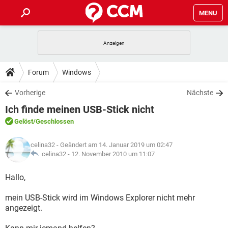
MENU
HOME
SPIELE
STREAMING
TIPPS & TRICKS
Forum
Windows
ANDROID
IOS
SPIELE
STREAMING
DOWNLOADS
Vorherige
Nächste
WINDOWS 10
INSTAGRAM
ANDROID
IOS
Ich finde meinen USB-Stick nicht
WHATSAPP
SPIELE
TIKTOK
STREAMING
FORUM
WINDOWS 10
INSTAGRAM
Gelöst
/Geschlossen
FACEBOOK
ANDROID
HARDWARE
IOS
WHATSAPP
SPIELE
TIKTOK
STREAMING
LEXIKON
WINDOWS 10
celina32
- Geändert am 14. Januar 2019 um 02:47
INSTAGRAM
FACEBOOK
ANDROID
HARDWARE
IOS
celina32 -
12. November 2010 um 11:07
WHATSAPP
SPIELE
TIKTOK
STREAMING
WINDOWS 10
INSTAGRAM
Hallo,
FACEBOOK
ANDROID
HARDWARE
IOS
WHATSAPP
TIKTOK
mein USB-Stick wird im Windows Explorer nicht mehr
WINDOWS 10
INSTAGRAM
FACEBOOK
HARDWARE
angezeigt.
WHATSAPP
TIKTOK