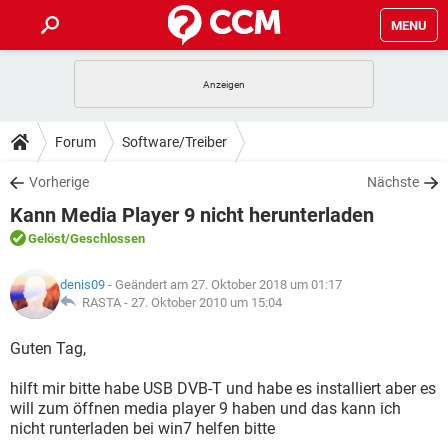
MENU
HOME
SPIELE
STREAMING
TIPPS & TRICKS
Forum
Software/Treiber
ANDROID
IOS
SPIELE
STREAMING
DOWNLOADS
Vorherige
Nächste
WINDOWS 10
INSTAGRAM
ANDROID
IOS
Kann Media Player 9 nicht herunterladen
WHATSAPP
SPIELE
TIKTOK
STREAMING
FORUM
WINDOWS 10
INSTAGRAM
Gelöst
/Geschlossen
FACEBOOK
ANDROID
HARDWARE
IOS
WHATSAPP
SPIELE
TIKTOK
STREAMING
LEXIKON
WINDOWS 10
denis09
- Geändert am 27. Oktober 2018 um 01:17
INSTAGRAM
FACEBOOK
ANDROID
HARDWARE
IOS
RASTA -
27. Oktober 2010 um 15:04
WHATSAPP
SPIELE
TIKTOK
STREAMING
WINDOWS 10
INSTAGRAM
Guten Tag,
FACEBOOK
ANDROID
HARDWARE
IOS
WHATSAPP
TIKTOK
hilft mir bitte habe USB DVB-T und habe es installiert aber es
WINDOWS 10
INSTAGRAM
FACEBOOK
HARDWARE
will zum öffnen media player 9 haben und das kann ich
WHATSAPP
TIKTOK
nicht runterladen bei win7 helfen bitte