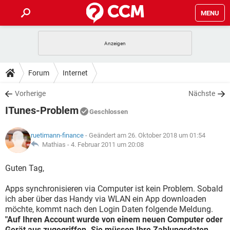
MENU
HOME
SPIELE
STREAMING
TIPPS & TRICKS
Forum
Internet
ANDROID
IOS
SPIELE
STREAMING
DOWNLOADS
Vorherige
Nächste
WINDOWS 10
INSTAGRAM
ANDROID
IOS
ITunes-Problem
WHATSAPP
SPIELE
TIKTOK
STREAMING
Geschlossen
FORUM
WINDOWS 10
INSTAGRAM
FACEBOOK
ANDROID
HARDWARE
IOS
ruetimann-finance
- Geändert am 26. Oktober 2018 um 01:54
WHATSAPP
SPIELE
TIKTOK
STREAMING
LEXIKON
Mathias -
4. Februar 2011 um 20:08
WINDOWS 10
INSTAGRAM
FACEBOOK
ANDROID
HARDWARE
IOS
WHATSAPP
SPIELE
TIKTOK
STREAMING
Guten Tag,
WINDOWS 10
INSTAGRAM
FACEBOOK
ANDROID
HARDWARE
IOS
Apps synchronisieren via Computer ist kein Problem. Sobald
WHATSAPP
TIKTOK
ich aber über das Handy via WLAN ein App downloaden
WINDOWS 10
INSTAGRAM
FACEBOOK
HARDWARE
möchte, kommt nach den Login Daten folgende Meldung.
WHATSAPP
TIKTOK
"Auf Ihren Account wurde von einem neuen Computer oder
Gerät aus zugegriffen. Sie müssen Ihre Zahlungsdaten