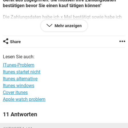
FACEBOOK
HARDWARE
bestätigen bevor Sie einen kauf tätigen können"
Die Zahlungsdaten habe ich x Mal bestätigt sowie habe ich
mich jeweils auch aus iTunes ausgeloggt.
Mehr anzeigen
Wer kann helfen?
Share
Lesen Sie auch:
ITunes-Problem
Itunes startet nicht
Itunes alternative
Itunes windows
Cover itunes
Apple watch problem
11 Antworten