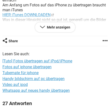
einfach!
FACEBOOK
HARDWARE
Am Anfang um Fotos auf das iPhone zu übertragen braucht
man iTunes
HIER iTunes DOWNLOADEN
Was in dieser Hinsicht nicht so gut ist, generell um die Bilder
zu übertragen und zu synchronisieren.
Mehr anzeigen
Das heißt, dass du mit iTunes zwar Bilder auf iPod/iPhone
kopieren kannst, die aber stark komprimiert werden und
wenn du die Pics vom PC löscht und mit iTunes
Share
synchronisierst, diese auch vom iPod oder iPhone gelöscht
werden.
Lesen Sie auch:
Also, aus diesem Grund habe ich nach einer bessern
Software gesucht!!!!!!!
[Tuto] Fotos übertragen auf iPod/iPhone
Und, ich hab auch eine gefunden!!!!!!!!!
Fotos auf iphone übertragen
Die Perle unter den Bilderprogrammen für iPod und iPhone
Tubemate für iphone
heißt CopyTrans Photo.
Das ist ein "WindSolution Editor", du findest die Software
Handy bildschirm auf pc übertragen
HIER
Video auf ipod
Ich hoffe es hilft.
Whatsapp auf neues handy übertragen
27 Antworten