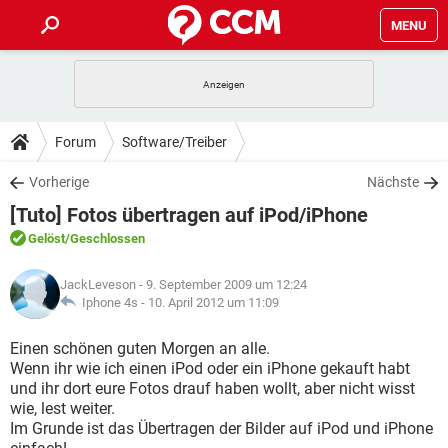
MENU
HOME
SPIELE
STREAMING
TIPPS & TRICKS
Forum
Software/Treiber
ANDROID
IOS
SPIELE
STREAMING
DOWNLOADS
Vorherige
Nächste
WINDOWS 10
INSTAGRAM
ANDROID
IOS
[Tuto] Fotos übertragen auf iPod/iPhone
WHATSAPP
SPIELE
TIKTOK
STREAMING
FORUM
WINDOWS 10
INSTAGRAM
Gelöst
/Geschlossen
FACEBOOK
ANDROID
HARDWARE
IOS
WHATSAPP
SPIELE
TIKTOK
STREAMING
LEXIKON
WINDOWS 10
JackLeveson
- 9. September 2009 um 12:24
INSTAGRAM
FACEBOOK
ANDROID
HARDWARE
IOS
Iphone 4s -
10. April 2012 um 11:09
WHATSAPP
SPIELE
TIKTOK
STREAMING
WINDOWS 10
INSTAGRAM
Einen schönen guten Morgen an alle.
FACEBOOK
ANDROID
HARDWARE
IOS
Wenn ihr wie ich einen iPod oder ein iPhone gekauft habt
WHATSAPP
TIKTOK
und ihr dort eure Fotos drauf haben wollt, aber nicht wisst
WINDOWS 10
INSTAGRAM
FACEBOOK
HARDWARE
wie, lest weiter.
WHATSAPP
TIKTOK
Im Grunde ist das Übertragen der Bilder auf iPod und iPhone