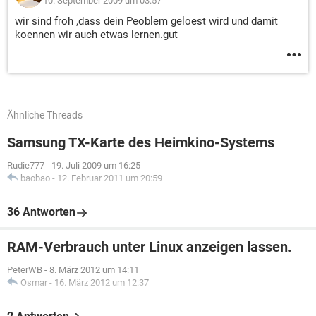
10. September 2009 um 03:57
wir sind froh ,dass dein Peoblem geloest wird und damit
koennen wir auch etwas lernen.gut
Ähnliche Threads
Samsung TX-Karte des Heimkino-Systems
Rudie777
-
19. Juli 2009 um 16:25
baobao
-
12. Februar 2011 um 20:59
36 Antworten
RAM-Verbrauch unter Linux anzeigen lassen.
PeterWB
-
8. März 2012 um 14:11
Osmar
-
16. März 2012 um 12:37