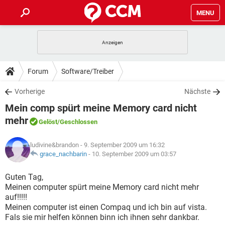
MENU
HOME
SPIELE
STREAMING
TIPPS & TRICKS
Forum
Software/Treiber
ANDROID
IOS
SPIELE
STREAMING
DOWNLOADS
Vorherige
Nächste
WINDOWS 10
INSTAGRAM
ANDROID
IOS
Mein comp spürt meine Memory card nicht
WHATSAPP
SPIELE
TIKTOK
STREAMING
FORUM
WINDOWS 10
INSTAGRAM
mehr
Gelöst
/Geschlossen
FACEBOOK
ANDROID
HARDWARE
IOS
WHATSAPP
SPIELE
TIKTOK
STREAMING
LEXIKON
WINDOWS 10
INSTAGRAM
ludivine&brandon
- 9. September 2009 um 16:32
FACEBOOK
ANDROID
HARDWARE
IOS
grace_nachbarin
-
10. September 2009 um 03:57
WHATSAPP
SPIELE
TIKTOK
STREAMING
WINDOWS 10
INSTAGRAM
Guten Tag,
FACEBOOK
ANDROID
HARDWARE
IOS
WHATSAPP
TIKTOK
Meinen computer spürt meine Memory card nicht mehr
WINDOWS 10
INSTAGRAM
auf!!!!!
FACEBOOK
HARDWARE
Meinen computer ist einen Compaq und ich bin auf vista.
WHATSAPP
TIKTOK
Fals sie mir helfen können binn ich ihnen sehr dankbar.