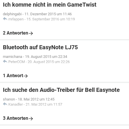
Ich komme nicht in mein GameTwist
delphingabi
-
11. Dezember 2015 um 11:46
mrlappen
-
15. September 2016 um 10:19
2 Antworten
Bluetooth auf EasyNote LJ75
mamichana
-
19. August 2015 um 22:34
PeterCCM
-
20. August 2015 um 22:26
1 Antwort
Ich suche den Audio-Treiber für Bell Easynote
shanon
-
18. Mai 2012 um 12:45
Kanadler
-
21. Mai 2012 um 11:57
3 Antworten