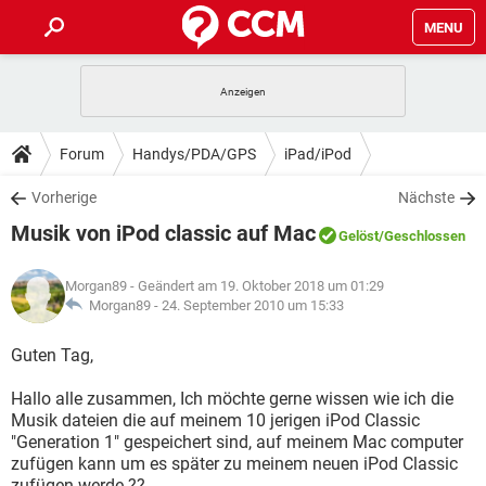
MENU
HOME
SPIELE
STREAMING
TIPPS & TRICKS
Forum
Handys/PDA/GPS
iPad/iPod
ANDROID
IOS
SPIELE
STREAMING
DOWNLOADS
Vorherige
Nächste
WINDOWS 10
INSTAGRAM
ANDROID
IOS
Musik von iPod classic auf Mac
WHATSAPP
SPIELE
TIKTOK
STREAMING
Gelöst
/Geschlossen
FORUM
WINDOWS 10
INSTAGRAM
FACEBOOK
ANDROID
HARDWARE
IOS
Morgan89
- Geändert am 19. Oktober 2018 um 01:29
WHATSAPP
SPIELE
TIKTOK
STREAMING
LEXIKON
Morgan89 -
24. September 2010 um 15:33
WINDOWS 10
INSTAGRAM
FACEBOOK
ANDROID
HARDWARE
IOS
WHATSAPP
SPIELE
TIKTOK
STREAMING
Guten Tag,
WINDOWS 10
INSTAGRAM
FACEBOOK
ANDROID
HARDWARE
IOS
Hallo alle zusammen, Ich möchte gerne wissen wie ich die
WHATSAPP
TIKTOK
Musik dateien die auf meinem 10 jerigen iPod Classic
WINDOWS 10
INSTAGRAM
FACEBOOK
HARDWARE
"Generation 1" gespeichert sind, auf meinem Mac computer
WHATSAPP
TIKTOK
zufügen kann um es später zu meinem neuen iPod Classic
zufügen werde ??