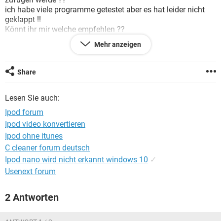
FACEBOOK
HARDWARE
ich habe viele programme getestet aber es hat leider nicht
geklappt !!
Könnt ihr mir welche empfehlen ??
Danke für eure hilfe .
Mehr anzeigen
Share
Lesen Sie auch:
Ipod forum
Ipod video konvertieren
Ipod ohne itunes
C cleaner forum deutsch
Ipod nano wird nicht erkannt windows 10
✓
Usenext forum
2 Antworten