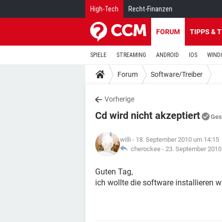
High-Tech
Recht-Finanzen
FORUM
TIPPS & 
SPIELE
STREAMING
ANDROID
IOS
WIND
Forum
Software/Treiber
Vorherige
Cd wird nicht akzeptiert
Ges
willi
- 18. September 2010 um 14:15
cherockee -
23. September 2010
Guten Tag,
ich wollte die software installieren 