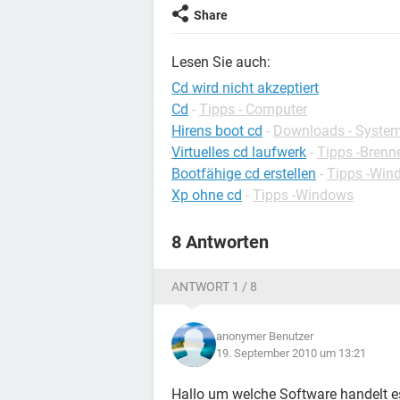
Share
Lesen Sie auch:
Cd wird nicht akzeptiert
Cd
-
Tipps - Computer
Hirens boot cd
-
Downloads - Syste
Virtuelles cd laufwerk
-
Tipps -Brenn
Bootfähige cd erstellen
-
Tipps -Win
Xp ohne cd
-
Tipps -Windows
8 Antworten
ANTWORT 1 / 8
anonymer Benutzer
19. September 2010 um 13:21
Hallo um welche Software handelt es 