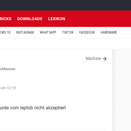
TRICKS
DOWNLOADS
LEXIKON
OWS 10
INSTAGRAM
WHATSAPP
TIKTOK
FACEBOOK
HARDWARE
Nächste
chlossen
 um 12:19
wurde vom leptob nicht akzeptiert