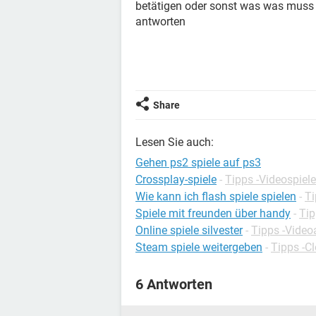
betätigen oder sonst was was muss ic
antworten
Share
Lesen Sie auch:
Gehen ps2 spiele auf ps3
Crossplay-spiele
-
Tipps -Videospiele
Wie kann ich flash spiele spielen
-
Ti
Spiele mit freunden über handy
-
Tip
Online spiele silvester
-
Tipps -Video
Steam spiele weitergeben
-
Tipps -C
6 Antworten