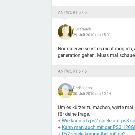
ANTWORT 5 / 6
PSPfreack
29. Juli 2010 um 15:31
Normalerweise ist es nicht möglich, a
generation gehen. Muss mal schaue
ANTWORT 6 / 6
DerBossss
30. Juli 2010 um 10:14
Um es kürzer zu machen, werfe mal e
für deine frage.
+
Wie kann ich ps2 spiele auf ps3 sp
+
Kann man auch mit der PS3 120
+
Ps2 spiele kompatibel mit ps3