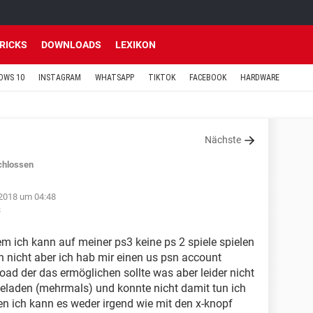
TRICKS
DOWNLOADS
LEXIKON
OWS 10
INSTAGRAM
WHATSAPP
TIKTOK
FACEBOOK
HARDWARE
Nächste
chlossen
 2018 um 04:48
3
em ich kann auf meiner ps3 keine ps 2 spiele spielen
h nicht aber ich hab mir einen us psn account
ad der das ermöglichen sollte was aber leider nicht
rgeladen (mehrmals) und konnte nicht damit tun ich
en ich kann es weder irgend wie mit den x-knopf