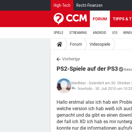
High-Tech
Recht-Finanzen
FORUM
TIPPS & 
SPIELE
STREAMING
ANDROID
IOS
WIND
Forum
Videospiele
Vorherige
PS2-Spiele auf der PS3
Ges
MadMax
- Geändert am 30. Oktober
howtodo -
30. Juli 2010 um 10:2
Hallo erstmal also ich hab ein Probl
welche version ich hab weiß ich auc
gemacht und da gibt es einen downlo
der fall ich XD ich hab es mir runte
konnte nur die informationen aufruf