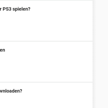
r PS3 spielen?
len
wnloaden?