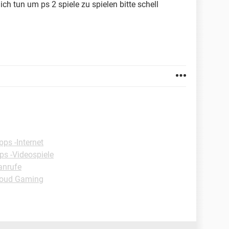
h tun um ps 2 spiele zu spielen bitte schell
pps -Internet
ps -Videospiele
anrufe
loud Gaming