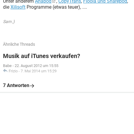
Unter anderem
Anapod
,
CopyTrans
,
Floola und Sharepod
,
die
Xilisoft
Programme (etwas teuer), ....
Sam ;)
Ähnliche Threads
Musik auf iTunes verkaufen?
Babe
-
22. August 2012 um 15:55
Frizio
-
7. Mai 2014 um 15:29
7 Antworten