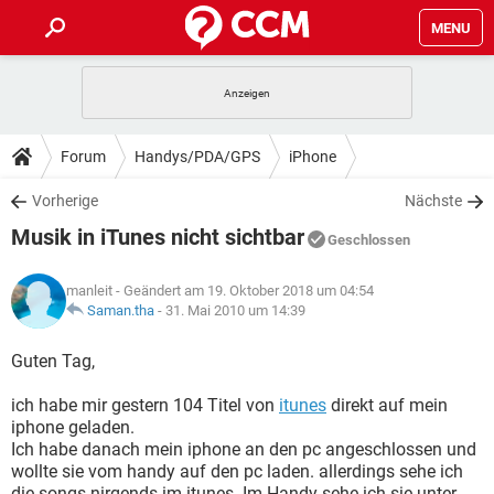
MENU
HOME
SPIELE
STREAMING
TIPPS & TRICKS
Forum
Handys/PDA/GPS
iPhone
ANDROID
IOS
SPIELE
STREAMING
DOWNLOADS
Vorherige
Nächste
WINDOWS 10
INSTAGRAM
ANDROID
IOS
Musik in iTunes nicht sichtbar
WHATSAPP
SPIELE
TIKTOK
STREAMING
Geschlossen
FORUM
WINDOWS 10
INSTAGRAM
FACEBOOK
ANDROID
HARDWARE
IOS
manleit
- Geändert am 19. Oktober 2018 um 04:54
WHATSAPP
SPIELE
TIKTOK
STREAMING
LEXIKON
Saman.tha
-
31. Mai 2010 um 14:39
WINDOWS 10
INSTAGRAM
FACEBOOK
ANDROID
HARDWARE
IOS
WHATSAPP
SPIELE
TIKTOK
STREAMING
Guten Tag,
WINDOWS 10
INSTAGRAM
FACEBOOK
ANDROID
HARDWARE
IOS
ich habe mir gestern 104 Titel von
itunes
direkt auf mein
WHATSAPP
TIKTOK
iphone geladen.
WINDOWS 10
INSTAGRAM
FACEBOOK
HARDWARE
Ich habe danach mein iphone an den pc angeschlossen und
WHATSAPP
TIKTOK
wollte sie vom handy auf den pc laden. allerdings sehe ich
die songs nirgends im itunes. Im Handy sehe ich sie unter