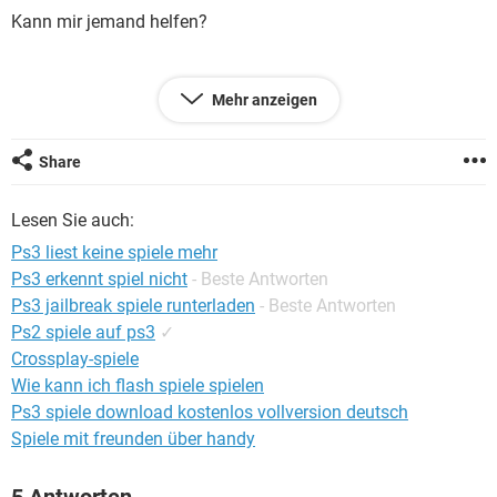
FACEBOOK
HARDWARE
Kann mir jemand helfen?
Danke
Mehr anzeigen
Share
Konfiguration:
Windows Vista Internet Explorer 7.0
Lesen Sie auch:
Ps3 liest keine spiele mehr
Ps3 erkennt spiel nicht
- Beste Antworten
Ps3 jailbreak spiele runterladen
- Beste Antworten
Ps2 spiele auf ps3
✓
Crossplay-spiele
Wie kann ich flash spiele spielen
Ps3 spiele download kostenlos vollversion deutsch
Spiele mit freunden über handy