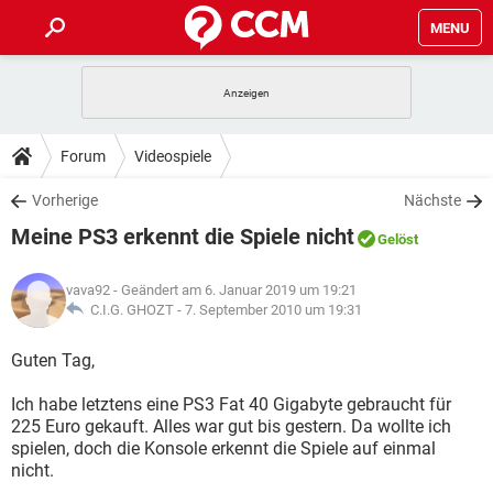
MENU
HOME
SPIELE
STREAMING
TIPPS & TRICKS
Forum
Videospiele
ANDROID
IOS
SPIELE
STREAMING
DOWNLOADS
Vorherige
Nächste
WINDOWS 10
INSTAGRAM
ANDROID
IOS
Meine PS3 erkennt die Spiele nicht
WHATSAPP
SPIELE
TIKTOK
STREAMING
Gelöst
FORUM
WINDOWS 10
INSTAGRAM
FACEBOOK
ANDROID
HARDWARE
IOS
vava92
- Geändert am 6. Januar 2019 um 19:21
WHATSAPP
SPIELE
TIKTOK
STREAMING
LEXIKON
C.I.G. GHOZT -
7. September 2010 um 19:31
WINDOWS 10
INSTAGRAM
FACEBOOK
ANDROID
HARDWARE
IOS
WHATSAPP
SPIELE
TIKTOK
STREAMING
Guten Tag,
WINDOWS 10
INSTAGRAM
FACEBOOK
ANDROID
HARDWARE
IOS
Ich habe letztens eine PS3 Fat 40 Gigabyte gebraucht für
WHATSAPP
TIKTOK
225 Euro gekauft. Alles war gut bis gestern. Da wollte ich
WINDOWS 10
INSTAGRAM
FACEBOOK
HARDWARE
spielen, doch die Konsole erkennt die Spiele auf einmal
WHATSAPP
TIKTOK
nicht.