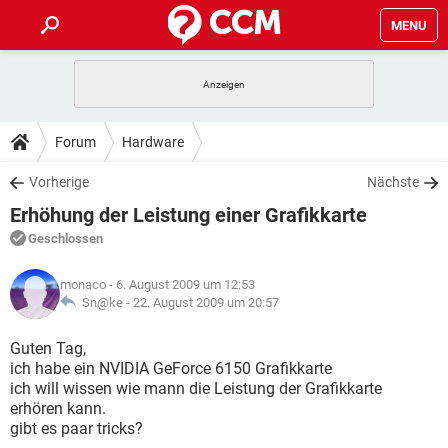
MENU
HOME
SPIELE
STREAMING
TIPPS & TRICKS
Forum
Hardware
ANDROID
IOS
SPIELE
STREAMING
DOWNLOADS
Vorherige
Nächste
WINDOWS 10
INSTAGRAM
ANDROID
IOS
Erhöhung der Leistung einer Grafikkarte
WHATSAPP
SPIELE
TIKTOK
STREAMING
FORUM
WINDOWS 10
INSTAGRAM
Geschlossen
FACEBOOK
ANDROID
HARDWARE
IOS
WHATSAPP
SPIELE
TIKTOK
STREAMING
LEXIKON
WINDOWS 10
monaco
- 6. August 2009 um 12:53
INSTAGRAM
FACEBOOK
ANDROID
HARDWARE
IOS
Sn@ke -
22. August 2009 um 20:57
WHATSAPP
SPIELE
TIKTOK
STREAMING
WINDOWS 10
INSTAGRAM
Guten Tag,
FACEBOOK
ANDROID
HARDWARE
IOS
ich habe ein NVIDIA GeForce 6150 Grafikkarte
WHATSAPP
TIKTOK
ich will wissen wie mann die Leistung der Grafikkarte
WINDOWS 10
INSTAGRAM
FACEBOOK
HARDWARE
erhören kann.
WHATSAPP
TIKTOK
gibt es paar tricks?