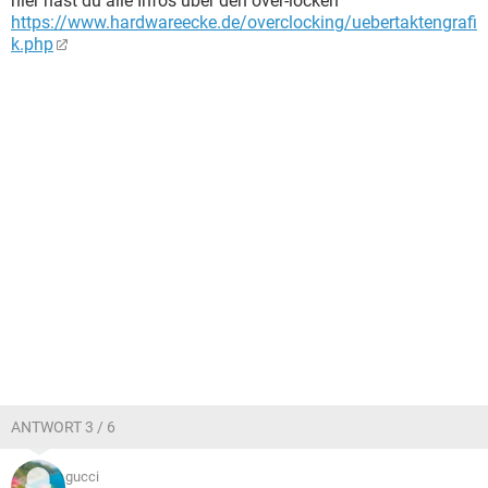
hier hast du alle Infos über den over-locken
https://www.hardwareecke.de/overclocking/uebertaktengrafi
k.php
ANTWORT 3 / 6
gucci