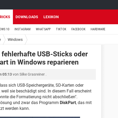
TRICKS
DOWNLOADS
LEXIKON
OWS 10
INSTAGRAM
WHATSAPP
TIKTOK
FACEBOOK
HARDWARE
e
Windows
 fehlerhafte USB-Sticks oder
art in Windows reparieren
m 05:13
von
Silke Grasreiner
.
ass sich USB-Speichergeräte, SD-Karten oder
 weil sie beschädigt sind. In diesem Fall erscheint
nnte die Formatierung nicht abschließen".
ne Lösung und zwar das Programm
DiskPart
, das mit
tzt werden kann.