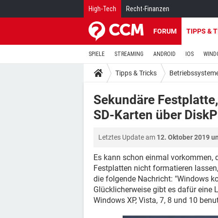
High-Tech
Recht-Finanzen
FORUM
TIPPS & 
SPIELE
STREAMING
ANDROID
IOS
WIND
Tipps & Tricks
Betriebssystem
Sekundäre Festplatte,
SD-Karten über DiskP
Letztes Update am
12. Oktober 2019 u
Es kann schon einmal vorkommen, d
Festplatten nicht formatieren lassen,
die folgende Nachricht: "Windows ko
Glücklicherweise gibt es dafür ei
Windows XP, Vista, 7, 8 und 10 benu