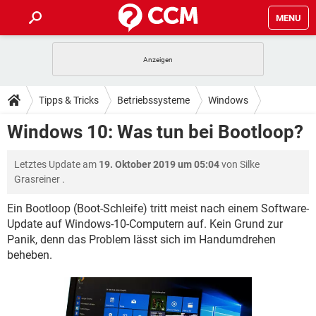
MENU
HOME
SPIELE
STREAMING
TIPPS & TRICKS
Tipps & Tricks
Betriebssysteme
Windows
ANDROID
IOS
SPIELE
STREAMING
DOWNLOADS
Windows 10: Was tun bei Bootloop?
Windows 10
WINDOWS 10
INSTAGRAM
ANDROID
IOS
WHATSAPP
SPIELE
TIKTOK
STREAMING
FORUM
Letztes Update am
19. Oktober 2019 um 05:04
von
Silke
WINDOWS 10
INSTAGRAM
FACEBOOK
ANDROID
HARDWARE
IOS
Grasreiner
.
WHATSAPP
SPIELE
TIKTOK
STREAMING
LEXIKON
WINDOWS 10
INSTAGRAM
Ein Bootloop (Boot-Schleife) tritt meist nach einem Software-
FACEBOOK
ANDROID
HARDWARE
IOS
Update auf Windows-10-Computern auf. Kein Grund zur
WHATSAPP
SPIELE
TIKTOK
STREAMING
WINDOWS 10
INSTAGRAM
Panik, denn das Problem lässt sich im Handumdrehen
FACEBOOK
ANDROID
HARDWARE
IOS
beheben.
WHATSAPP
TIKTOK
WINDOWS 10
INSTAGRAM
FACEBOOK
HARDWARE
WHATSAPP
TIKTOK