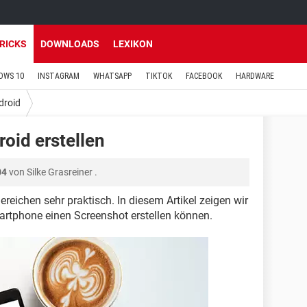
TRICKS
DOWNLOADS
LEXIKON
OWS 10
INSTAGRAM
WHATSAPP
TIKTOK
FACEBOOK
HARDWARE
droid
oid erstellen
04
von
Silke Grasreiner
.
reichen sehr praktisch. In diesem Artikel zeigen wir
artphone einen Screenshot erstellen können.