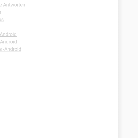
te Antworten
n
ps
d
-Android
-Android
s -Android