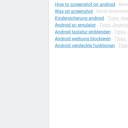
How to screenshot on android
- Bes
Was ist screenshot
- Beste Antworte
Kindersicherung android
-
Tipps -Ap
Android pc emulator
-
Tipps -Androi
Android tastatur einblenden
-
Tipps 
Android werbung blockieren
-
Tipps 
Android versteckte funktionen
-
Tipp