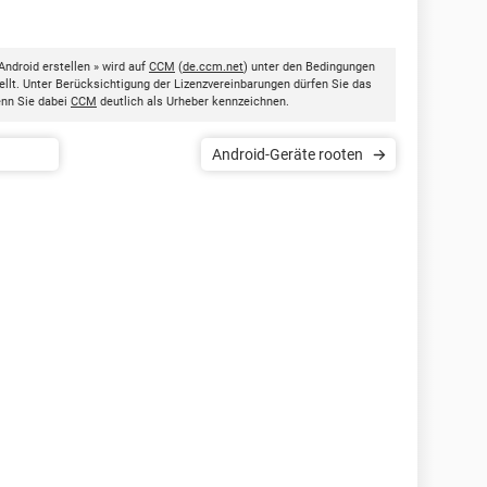
ndroid erstellen » wird auf
CCM
(
de.ccm.net
) unter den Bedingungen
llt. Unter Berücksichtigung der Lizenzvereinbarungen dürfen Sie das
enn Sie dabei
CCM
deutlich als Urheber kennzeichnen.
Android-Geräte rooten