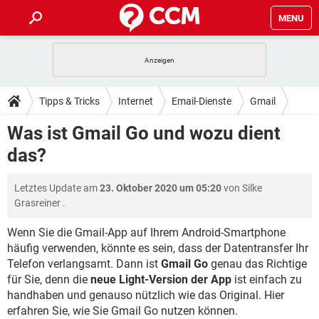
MENU
HOME
SPIELE
STREAMING
TIPPS & TRICKS
Tipps & Tricks
Internet
Email-Dienste
Gmail
ANDROID
IOS
SPIELE
STREAMING
DOWNLOADS
Was ist Gmail Go und wozu dient
WINDOWS 10
INSTAGRAM
ANDROID
IOS
das?
WHATSAPP
SPIELE
TIKTOK
STREAMING
FORUM
WINDOWS 10
INSTAGRAM
FACEBOOK
ANDROID
HARDWARE
IOS
Letztes Update am
23. Oktober 2020 um 05:20
von
Silke
WHATSAPP
SPIELE
TIKTOK
STREAMING
LEXIKON
WINDOWS 10
Grasreiner
.
INSTAGRAM
FACEBOOK
ANDROID
HARDWARE
IOS
WHATSAPP
SPIELE
TIKTOK
STREAMING
Wenn Sie die Gmail-App auf Ihrem Android-Smartphone
WINDOWS 10
INSTAGRAM
häufig verwenden, könnte es sein, dass der Datentransfer Ihr
FACEBOOK
ANDROID
HARDWARE
IOS
Telefon verlangsamt. Dann ist
Gmail Go
genau das Richtige
WHATSAPP
TIKTOK
WINDOWS 10
INSTAGRAM
für Sie, denn die
neue Light-Version der App
ist einfach zu
FACEBOOK
HARDWARE
handhaben und genauso nützlich wie das Original. Hier
WHATSAPP
TIKTOK
erfahren Sie, wie Sie Gmail Go nutzen können.