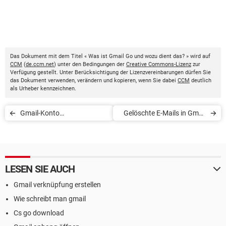
Das Dokument mit dem Titel « Was ist Gmail Go und wozu dient das? » wird auf
CCM
(
de.ccm.net
) unter den Bedingungen der
Creative Commons-Lizenz
zur
Verfügung gestellt. Unter Berücksichtigung der Lizenzvereinbarungen dürfen Sie
das Dokument verwenden, verändern und kopieren, wenn Sie dabei
CCM
deutlich
als Urheber kennzeichnen.
Gmail-Konto
Gelöschte E-Mails in Gmail
wiederherstellen
wiederherstellen
LESEN SIE AUCH
Gmail verknüpfung erstellen
Wie schreibt man gmail
Cs go download