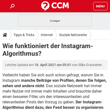
MENU
HOME
SPIELE
STREAMING
TIPPS & TRICKS
Tipps & Tricks
Internet
Soziale Netzwerke
ANDROID
IOS
SPIELE
STREAMING
DOWNLOADS
Wie funktioniert der Instagram-
Instagram
WINDOWS 10
INSTAGRAM
ANDROID
IOS
Algorithmus?
WHATSAPP
SPIELE
TIKTOK
STREAMING
FORUM
WINDOWS 10
INSTAGRAM
FACEBOOK
ANDROID
HARDWARE
IOS
Letztes Update am
10. April 2021 um 05:01
von
Silke Grasreiner
.
WHATSAPP
SPIELE
TIKTOK
STREAMING
LEXIKON
WINDOWS 10
INSTAGRAM
FACEBOOK
ANDROID
HARDWARE
IOS
Vielleicht haben Sie sich auch schon gefragt, warum Sie in
WHATSAPP
SPIELE
TIKTOK
STREAMING
Instagram
manche Beiträge von Profilen, denen Sie folgen,
WINDOWS 10
INSTAGRAM
sehen und andere nicht
. Das soziale Netzwerk hat immer
FACEBOOK
ANDROID
HARDWARE
IOS
mehr Nutzer mit immer mehr Inhalten und brauchte daher
WHATSAPP
TIKTOK
WINDOWS 10
INSTAGRAM
einen besseren Filter, um den interessantesten und
FACEBOOK
HARDWARE
relevantesten Posts den Vorzug zu geben.
Der Instagram-
WHATSAPP
TIKTOK
Algorithmus dient dazu, den Feed besser zu organisieren
.