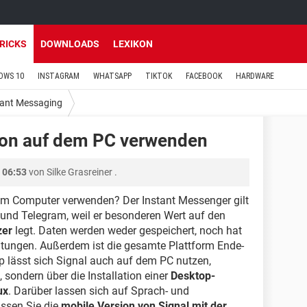
TRICKS
DOWNLOADS
LEXIKON
OWS 10
INSTAGRAM
WHATSAPP
TIKTOK
FACEBOOK
HARDWARE
tant Messaging
ion auf dem PC verwenden
 06:53
von
Silke Grasreiner
.
em Computer verwenden? Der Instant Messenger gilt
 und Telegram, weil er besonderen Wert auf den
zer
legt. Daten werden weder gespeichert, noch hat
haltungen. Außerdem ist die gesamte Plattform Ende-
p lässt sich Signal auch auf dem PC nutzen,
, sondern über die Installation einer
Desktop-
ux
. Darüber lassen sich auf Sprach- und
ssen Sie die
mobile Version von Signal mit der