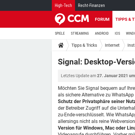
High-Tech
Recht-Finanzen
FORUM
TIPPS & 
SPIELE
STREAMING
ANDROID
IOS
WIND
Tipps & Tricks
Internet
Ins
Signal: Desktop-Vers
Letztes Update am
27. Januar 2021 um
Möchten Sie Signal bequem auf Ihr
als sichere Alternative zu WhatsApp
Schutz der Privatsphäre seiner Nut
der Betreiber Zugriff auf die Unter
zu-Ende-verschlüsselt. Wie WhatsAp
allersings nicht als reine Webversion
Version für Windows, Mac oder Lin
Videoanrufe durchführen. Vorher mü