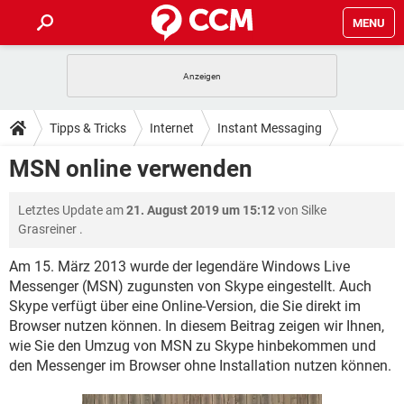
MENU
HOME
SPIELE
STREAMING
TIPPS & TRICKS
Tipps & Tricks
Internet
Instant Messaging
ANDROID
IOS
SPIELE
STREAMING
DOWNLOADS
MSN online verwenden
MSN Messenger
WINDOWS 10
INSTAGRAM
ANDROID
IOS
WHATSAPP
SPIELE
TIKTOK
STREAMING
FORUM
Letztes Update am
21. August 2019 um 15:12
von
Silke
WINDOWS 10
INSTAGRAM
FACEBOOK
ANDROID
HARDWARE
IOS
Grasreiner
.
WHATSAPP
SPIELE
TIKTOK
STREAMING
LEXIKON
WINDOWS 10
INSTAGRAM
Am 15. März 2013 wurde der legendäre Windows Live
FACEBOOK
ANDROID
HARDWARE
IOS
Messenger (MSN) zugunsten von Skype eingestellt. Auch
WHATSAPP
SPIELE
TIKTOK
STREAMING
WINDOWS 10
INSTAGRAM
Skype verfügt über eine Online-Version, die Sie direkt im
FACEBOOK
ANDROID
HARDWARE
IOS
Browser nutzen können. In diesem Beitrag zeigen wir Ihnen,
WHATSAPP
TIKTOK
wie Sie den Umzug von MSN zu Skype hinbekommen und
WINDOWS 10
INSTAGRAM
den Messenger im Browser ohne Installation nutzen können.
FACEBOOK
HARDWARE
WHATSAPP
TIKTOK