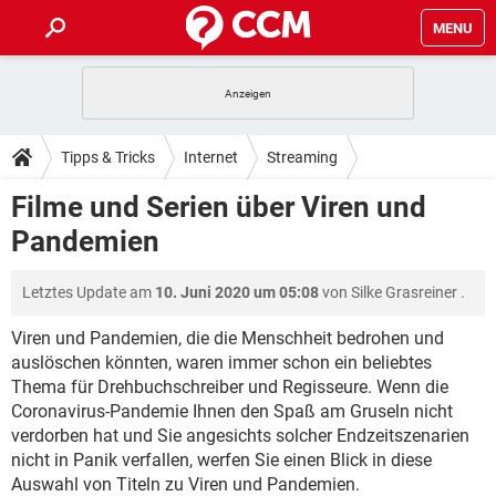
MENU
HOME
SPIELE
STREAMING
TIPPS & TRICKS
Tipps & Tricks
Internet
Streaming
ANDROID
IOS
SPIELE
STREAMING
DOWNLOADS
Filme und Serien über Viren und
WINDOWS 10
INSTAGRAM
ANDROID
IOS
Pandemien
WHATSAPP
SPIELE
TIKTOK
STREAMING
FORUM
WINDOWS 10
INSTAGRAM
FACEBOOK
ANDROID
HARDWARE
IOS
Letztes Update am
10. Juni 2020 um 05:08
von
Silke Grasreiner
.
WHATSAPP
SPIELE
TIKTOK
STREAMING
LEXIKON
WINDOWS 10
INSTAGRAM
FACEBOOK
ANDROID
HARDWARE
IOS
Viren und Pandemien, die die Menschheit bedrohen und
WHATSAPP
SPIELE
TIKTOK
STREAMING
auslöschen könnten, waren immer schon ein beliebtes
WINDOWS 10
INSTAGRAM
Thema für Drehbuchschreiber und Regisseure. Wenn die
FACEBOOK
ANDROID
HARDWARE
IOS
Coronavirus-Pandemie Ihnen den Spaß am Gruseln nicht
WHATSAPP
TIKTOK
WINDOWS 10
INSTAGRAM
verdorben hat und Sie angesichts solcher Endzeitszenarien
FACEBOOK
HARDWARE
nicht in Panik verfallen, werfen Sie einen Blick in diese
WHATSAPP
TIKTOK
Auswahl von Titeln zu Viren und Pandemien.