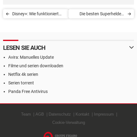
Disney+: Wie funktioniert
Die besten Superhelden-
der neue Streamingdienst?
Serien auf Streaming-
Plattformen
LESEN SIE AUCH
Avira: Manuelles Update
Filme und serien downloaden
Netflix 4k serien
Serien torrent
Panda Free Antivirus
Team
AGB
Datenschutz
Kontakt
Impressum
Cookie-Verwaltung