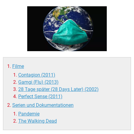
FACEBOOK
HARDWARE
Filme
Contagion (2011)
Gamgi (Flu) (2013)
28 Tage später (28 Days Later) (2002)
Perfect Sense (2011)
Serien und Dokumentationen
Pandemie
The Walking Dead