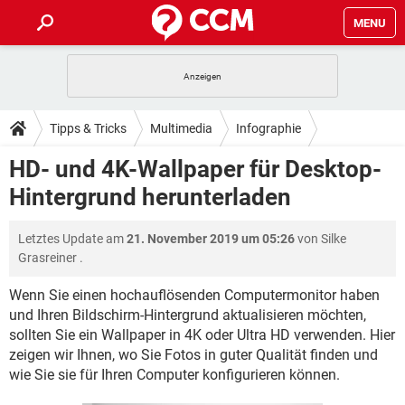
MENU
HOME
SPIELE
STREAMING
TIPPS & TRICKS
Tipps & Tricks
Multimedia
Infographie
ANDROID
IOS
SPIELE
STREAMING
DOWNLOADS
HD- und 4K-Wallpaper für Desktop-
WINDOWS 10
INSTAGRAM
ANDROID
IOS
Hintergrund herunterladen
WHATSAPP
SPIELE
TIKTOK
STREAMING
FORUM
WINDOWS 10
INSTAGRAM
FACEBOOK
ANDROID
HARDWARE
IOS
Letztes Update am
21. November 2019 um 05:26
von
Silke
WHATSAPP
SPIELE
TIKTOK
STREAMING
LEXIKON
WINDOWS 10
Grasreiner
.
INSTAGRAM
FACEBOOK
ANDROID
HARDWARE
IOS
WHATSAPP
SPIELE
TIKTOK
STREAMING
Wenn Sie einen hochauflösenden Computermonitor haben
WINDOWS 10
INSTAGRAM
und Ihren Bildschirm-Hintergrund aktualisieren möchten,
FACEBOOK
ANDROID
HARDWARE
IOS
sollten Sie ein Wallpaper in 4K oder Ultra HD verwenden. Hier
WHATSAPP
TIKTOK
WINDOWS 10
INSTAGRAM
zeigen wir Ihnen, wo Sie Fotos in guter Qualität finden und
FACEBOOK
HARDWARE
wie Sie sie für Ihren Computer konfigurieren können.
WHATSAPP
TIKTOK