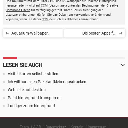
Das Dokument mit dem Titel « HD- und 4K-Wallpaper für Desktop-Hintergrund
herunterladen » wird auf
CCM
(
de.ccm.net
) unter den Bedingungen der
Creative
Commons-Lizenz
zur Verfügung gestellt. Unter Berücksichtigung der
Lizenzvereinbarungen dürfen Sie das Dokument verwenden, verändern und
kopieren, wenn Sie dabei
CCM
deutlich als Urheber kennzeichnen.
Aquarium-Wallpaper
Die besten Apps für
kostenlos herunterladen
persönliche
Weihnachtskarten
LESEN SIE AUCH
Visitenkarten selbst erstellen
Ich will nur einen Paketaufkleber ausdrucken
Webseite auf desktop
Paint hintergrund transparent
Lustiger zoom hintergrund
Team
AGB
Datenschutz
Kontakt
Impressum