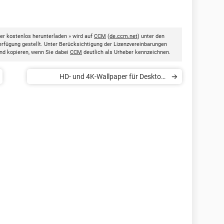
r kostenlos herunterladen » wird auf
CCM
(
de.ccm.net
) unter den
rfügung gestellt. Unter Berücksichtigung der Lizenzvereinbarungen
nd kopieren, wenn Sie dabei
CCM
deutlich als Urheber kennzeichnen.
HD- und 4K-Wallpaper für Desktop-
Hintergrund herunterladen