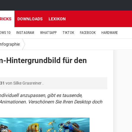
TRICKS
DOWNLOADS
LEXIKON
OWS 10
INSTAGRAM
WHATSAPP
TIKTOK
FACEBOOK
HARDWARE
Infographie
-Hintergrundbild für den
:31
von
Silke Grasreiner
.
dividuell anzupassen, gibt es tausende,
 Animationen. Verschönern Sie Ihren Desktop doch