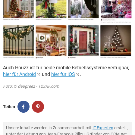
Auch Houzz ist für beide mobile Betriebssysteme verfügbar,
hier für Android
und
hier für iOS
.
Foto: © deagreez - 123RF.com
Teilen
Unsere Inhalte werden in Zusammenarbeit mit
IT-Experten
erstellt,
unter der Leitung von Jean-François Pillou, Gründer von CCM.net.