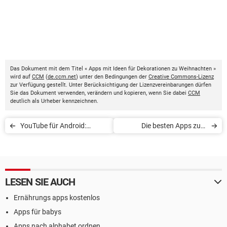
Das Dokument mit dem Titel « Apps mit Ideen für Dekorationen zu Weihnachten »
wird auf
CCM
(
de.ccm.net
) unter den Bedingungen der
Creative Commons-Lizenz
zur Verfügung gestellt. Unter Berücksichtigung der Lizenzvereinbarungen dürfen
Sie das Dokument verwenden, verändern und kopieren, wenn Sie dabei
CCM
deutlich als Urheber kennzeichnen.
YouTube für Android:
Die besten Apps zum
Suchverlauf löschen
Scannen von Visitenkarten
LESEN SIE AUCH
Ernährungs apps kostenlos
Apps für babys
Apps nach alphabet ordnen