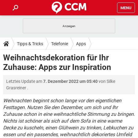
MENU
HOME
SPIELE
STREAMING
TIPPS & TRICKS
Tipps & Tricks
Telefonie
Apps
ANDROID
IOS
SPIELE
STREAMING
DOWNLOADS
Weihnachtsdekoration für Ihr
WINDOWS 10
INSTAGRAM
ANDROID
IOS
Zuhause: Apps zur Inspiration
WHATSAPP
SPIELE
TIKTOK
STREAMING
FORUM
WINDOWS 10
INSTAGRAM
FACEBOOK
ANDROID
HARDWARE
IOS
Letztes Update am
7. Dezember 2022 um 05:40
von
Silke
WHATSAPP
SPIELE
TIKTOK
STREAMING
LEXIKON
WINDOWS 10
Grasreiner
.
INSTAGRAM
FACEBOOK
ANDROID
HARDWARE
IOS
WHATSAPP
SPIELE
TIKTOK
STREAMING
Weihnachten beginnt schon lange vor den eigentlichen
WINDOWS 10
INSTAGRAM
Festtagen. Nutzen Sie den Dezember, um sich und Ihr
FACEBOOK
ANDROID
HARDWARE
IOS
Zuhause schon in eine weihnachtliche Stimmung zu bringen.
WHATSAPP
TIKTOK
WINDOWS 10
INSTAGRAM
Nichts ist schöner als sich auf dem Sofa in eine warme
FACEBOOK
HARDWARE
Decke zu kuscheln, einen Glühwein zu trinken, Lebkuchen zu
WHATSAPP
TIKTOK
essen und ein passendes, weihnachtlich dekoriertes Umfeld