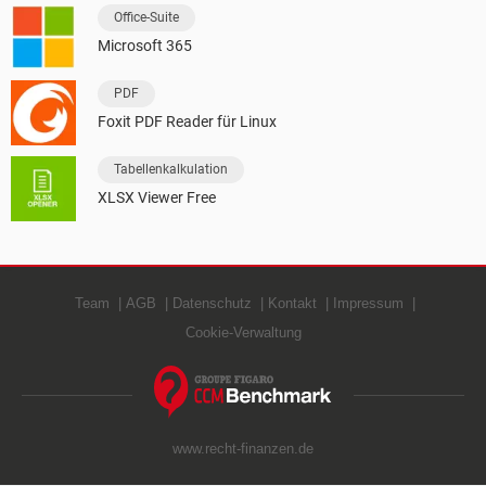
Office-Suite
Microsoft 365
PDF
Foxit PDF Reader für Linux
Tabellenkalkulation
XLSX Viewer Free
Team
AGB
Datenschutz
Kontakt
Impressum
Cookie-Verwaltung
www.recht-finanzen.de