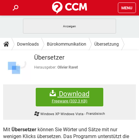
MENU
HOME
SPIELE
STREAMING
TIPPS & TRICKS
Downloads
Bürokommunikation
Übersetzung
ANDROID
IOS
SPIELE
STREAMING
DOWNLOADS
Übersetzer
WINDOWS 10
INSTAGRAM
ANDROID
IOS
WHATSAPP
SPIELE
TIKTOK
STREAMING
Herausgeber:
Olivier Ravet
FORUM
WINDOWS 10
INSTAGRAM
FACEBOOK
ANDROID
HARDWARE
IOS
WHATSAPP
SPIELE
TIKTOK
STREAMING
LEXIKON
WINDOWS 10
INSTAGRAM
Download
FACEBOOK
ANDROID
HARDWARE
IOS
WHATSAPP
SPIELE
TIKTOK
STREAMING
Freeware
(332,3 KB)
WINDOWS 10
INSTAGRAM
FACEBOOK
ANDROID
HARDWARE
IOS
Windows XP Windows Vista
-
Französisch
WHATSAPP
TIKTOK
WINDOWS 10
INSTAGRAM
FACEBOOK
HARDWARE
Mit
Übersetzer
können Sie Wörter und Sätze mit nur
WHATSAPP
TIKTOK
wenigen Klicks übersetzen. Das Programm unterstützt die