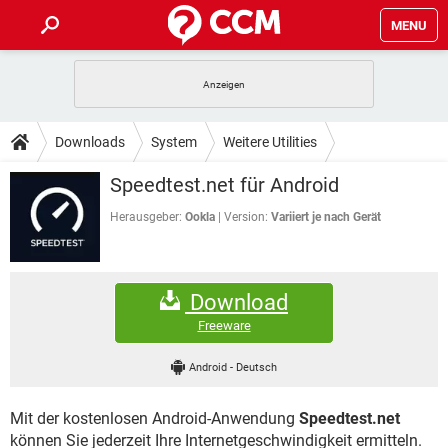
MENU
HOME
SPIELE
STREAMING
TIPPS & TRICKS
Downloads
System
Weitere Utilities
ANDROID
IOS
SPIELE
STREAMING
DOWNLOADS
Speedtest.net für Android
WINDOWS 10
INSTAGRAM
ANDROID
IOS
WHATSAPP
SPIELE
TIKTOK
STREAMING
Herausgeber:
Ookla
Version:
Variiert je nach Gerät
FORUM
WINDOWS 10
INSTAGRAM
FACEBOOK
ANDROID
HARDWARE
IOS
WHATSAPP
SPIELE
TIKTOK
STREAMING
LEXIKON
WINDOWS 10
INSTAGRAM
Download
FACEBOOK
ANDROID
HARDWARE
IOS
WHATSAPP
SPIELE
TIKTOK
STREAMING
Freeware
WINDOWS 10
INSTAGRAM
FACEBOOK
ANDROID
HARDWARE
IOS
Android
-
Deutsch
WHATSAPP
TIKTOK
WINDOWS 10
INSTAGRAM
FACEBOOK
HARDWARE
Mit der kostenlosen Android-Anwendung
Speedtest.net
WHATSAPP
TIKTOK
können Sie jederzeit Ihre Internetgeschwindigkeit ermitteln.