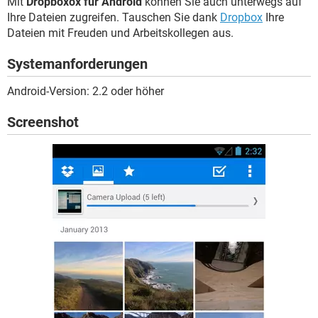
Mit
Dropboxox für Android
können Sie auch unterwegs auf
FACEBOOK
HARDWARE
Ihre Dateien zugreifen. Tauschen Sie dank
Dropbox
Ihre
Dateien mit Freuden und Arbeitskollegen aus.
Systemanforderungen
Android-Version: 2.2 oder höher
Screenshot