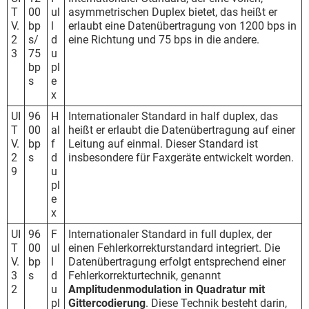
T
00
ul
asymmetrischen Duplex bietet, das heißt er
V.
bp
l
erlaubt eine Datenübertragung von 1200 bps in
2
s/
d
eine Richtung und 75 bps in die andere.
3
75
u
bp
pl
s
e
x
UI
96
H
Internationaler Standard in half duplex, das
T
00
al
heißt er erlaubt die Datenübertragung auf einer
V.
bp
f
Leitung auf einmal. Dieser Standard ist
2
s
d
insbesondere für Faxgeräte entwickelt worden.
9
u
pl
e
x
UI
96
F
Internationaler Standard in full duplex, der
T
00
ul
einen Fehlerkorrekturstandard integriert. Die
V.
bp
l
Datenübertragung erfolgt entsprechend einer
3
s
d
Fehlerkorrekturtechnik, genannt
2
u
Amplitudenmodulation in Quadratur mit
pl
Gittercodierung
. Diese Technik besteht darin,