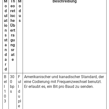
M
Th
M
Beschreibung
o
eo
o
d
ret
d
ul
isc
u
at
he
s
io
Üb
n
ert
s
ra
st
gu
a
ng
n
sr
d
at
a
e
r
d
B
30
F
Amerikanischer und kanadischer Standard, der
el
0
ul
eine Codierung mit Frequenzwechsel benutzt.
l
bp
l
Er erlaubt es, ein Bit pro Baud zu senden.
1
s
d
0
u
3
pl
e