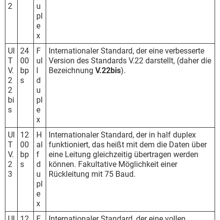
2
u
pl
e
x
UI
24
F
Internationaler Standard, der eine verbesserte
T
00
ul
Version des Standards V.22 darstellt, (daher die
V.
bp
l
Bezeichnung
V.22bis
).
2
s
d
2
u
bi
pl
s
e
x
UI
12
H
Internationaler Standard, der in half duplex
T
00
al
funktioniert, das heißt mit dem die Daten über
V.
bp
f
eine Leitung gleichzeitig übertragen werden
2
s
d
können. Fakultative Möglichkeit einer
3
u
Rückleitung mit 75 Baud.
pl
e
x
UI
12
F
Internationaler Standard, der eine vollen,