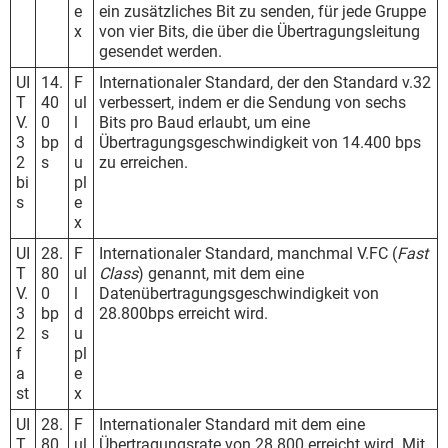
e
ein zusätzliches Bit zu senden, für jede Gruppe
x
von vier Bits, die über die Übertragungsleitung
gesendet werden.
UI
14.
F
Internationaler Standard, der den Standard v.32
T
40
ul
verbessert, indem er die Sendung von sechs
V.
0
l
Bits pro Baud erlaubt, um eine
3
bp
d
Übertragungsgeschwindigkeit von 14.400 bps
2
s
u
zu erreichen.
bi
pl
s
e
x
UI
28.
F
Internationaler Standard, manchmal V.FC (
Fast
T
80
ul
Class
) genannt, mit dem eine
V.
0
l
Datenübertragungsgeschwindigkeit von
3
bp
d
28.800bps erreicht wird.
2
s
u
f
pl
a
e
st
x
UI
28.
F
Internationaler Standard mit dem eine
T
80
ul
Übertragungsrate von 28.800 erreicht wird. Mit