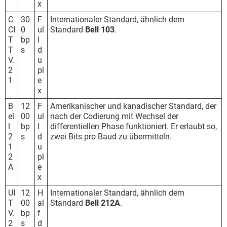
x
C
30
F
Internationaler Standard, ähnlich dem
CI
0
ul
Standard
Bell 103
.
T
bp
l
T
s
d
V.
u
2
pl
1
e
x
B
12
F
Amerikanischer und kanadischer Standard, der
el
00
ul
nach der Codierung mit Wechsel der
l
bp
l
differentiellen Phase funktioniert. Er erlaubt so,
2
s
d
zwei Bits pro Baud zu übermitteln.
1
u
2
pl
A
e
x
UI
12
H
Internationaler Standard, ähnlich dem
T
00
al
Standard
Bell 212A
.
V.
bp
f
2
s
d