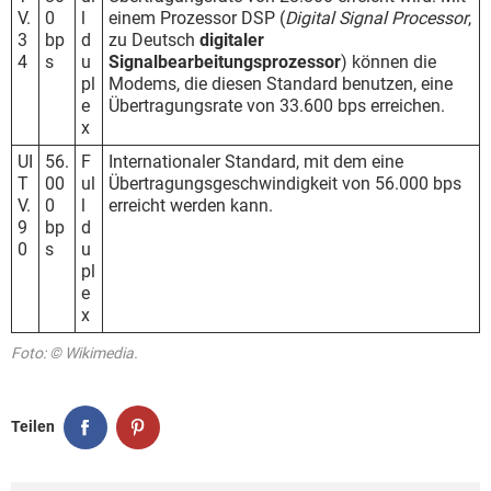
V.
0
l
einem Prozessor DSP (
Digital Signal Processor
,
3
bp
d
zu Deutsch
digitaler
4
s
u
Signalbearbeitungsprozessor
) können die
pl
Modems, die diesen Standard benutzen, eine
e
Übertragungsrate von 33.600 bps erreichen.
x
UI
56.
F
Internationaler Standard, mit dem eine
T
00
ul
Übertragungsgeschwindigkeit von 56.000 bps
V.
0
l
erreicht werden kann.
9
bp
d
0
s
u
pl
e
x
Foto: © Wikimedia.
Teilen