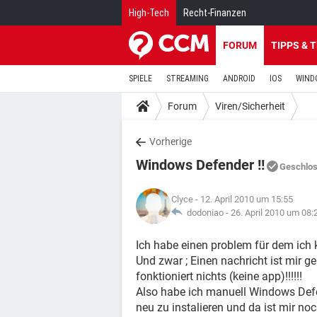
High-Tech
Recht-Finanzen
FORUM
TIPPS & 
SPIELE
STREAMING
ANDROID
IOS
WIND
Forum
Viren/Sicherheit
Vorherige
Windows Defender !!
Geschlo
Clyce
- 12. April 2010 um 15:55
dodoniao -
26. April 2010 um 08:
Ich habe einen problem für dem ich ke
Und zwar ; Einen nachricht ist mir
fonktioniert nichts (keine app)!!!!!!
Also habe ich manuell Windows Defe
neu zu instalieren und da ist mir 