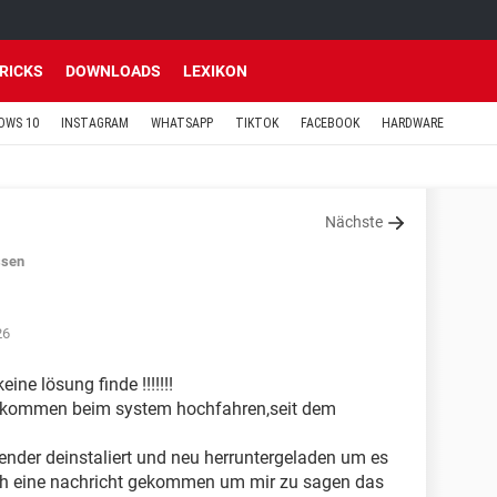
TRICKS
DOWNLOADS
LEXIKON
OWS 10
INSTAGRAM
WHATSAPP
TIKTOK
FACEBOOK
HARDWARE
Nächste
ssen
26
ine lösung finde !!!!!!!
 gekommen beim system hochfahren,seit dem
nder deinstaliert und neu herruntergeladen um es
noch eine nachricht gekommen um mir zu sagen das