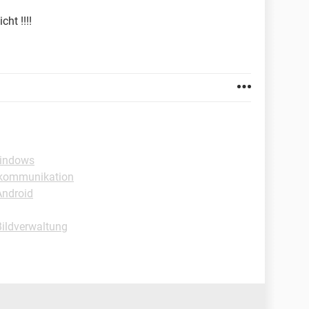
ht !!!!
Windows
okommunikation
Android
ildverwaltung