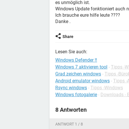
es unmöglich ist.
Windows Update fonktioniert auch nic
Ich brauche eure hilfe leute ????
Danke .
Share
Lesen Sie auch:
Windows Defender !!
Windows 7 aktivieren tool
-
Tipps -
Grad zeichen windows
-
Tipps -Bür
Android emulator windows
-
Tipps -
Rsync windows
-
Tipps -Windows
Windows fotogalerie
-
Downloads - B
8 Antworten
ANTWORT 1 / 8