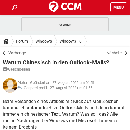
MENU
HOME
SPIELE
STREAMING
TIPPS & TRICKS
Forum
Windows
Windows 10
ANDROID
IOS
SPIELE
STREAMING
DOWNLOADS
Vorherige
Nächste
WINDOWS 10
INSTAGRAM
ANDROID
IOS
Warum Chinesisch in den Outlook-Mails?
WHATSAPP
SPIELE
TIKTOK
STREAMING
FORUM
WINDOWS 10
INSTAGRAM
Geschlossen
FACEBOOK
ANDROID
HARDWARE
IOS
WHATSAPP
SPIELE
TIKTOK
STREAMING
LEXIKON
WINDOWS 10
Dieter
- Geändert am 27. August 2022 um 01:51
INSTAGRAM
FACEBOOK
ANDROID
HARDWARE
IOS
Gesperrt profil -
27. August 2022 um 01:55
WHATSAPP
SPIELE
TIKTOK
STREAMING
WINDOWS 10
INSTAGRAM
Beim Versenden eines Artikels mit Klick auf Mail-Zeichen
FACEBOOK
ANDROID
HARDWARE
IOS
komme ich automatisch zu Outlook-Mails und dann kommt
WHATSAPP
TIKTOK
WINDOWS 10
INSTAGRAM
immer ein chinesischer Text. Warum? Was soll das? Alle
FACEBOOK
HARDWARE
meine Nachfragen bei Windows und Microsoft führen zu
WHATSAPP
TIKTOK
keinem Ergebnis.