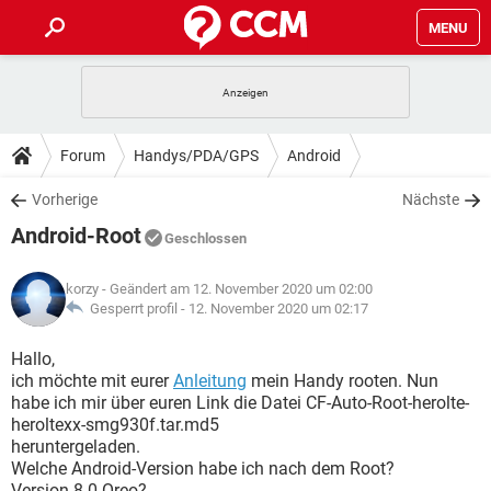
MENU
HOME
SPIELE
STREAMING
TIPPS & TRICKS
Forum
Handys/PDA/GPS
Android
ANDROID
IOS
SPIELE
STREAMING
DOWNLOADS
Vorherige
Nächste
WINDOWS 10
INSTAGRAM
ANDROID
IOS
Android-Root
WHATSAPP
SPIELE
TIKTOK
STREAMING
Geschlossen
FORUM
WINDOWS 10
INSTAGRAM
FACEBOOK
ANDROID
HARDWARE
IOS
korzy
- Geändert am 12. November 2020 um 02:00
WHATSAPP
SPIELE
TIKTOK
STREAMING
LEXIKON
Gesperrt profil -
12. November 2020 um 02:17
WINDOWS 10
INSTAGRAM
FACEBOOK
ANDROID
HARDWARE
IOS
WHATSAPP
SPIELE
TIKTOK
STREAMING
Hallo,
WINDOWS 10
INSTAGRAM
ich möchte mit eurer
Anleitung
mein Handy rooten. Nun
FACEBOOK
ANDROID
HARDWARE
IOS
habe ich mir über euren Link die Datei CF-Auto-Root-herolte-
WHATSAPP
TIKTOK
heroltexx-smg930f.tar.md5
WINDOWS 10
INSTAGRAM
FACEBOOK
HARDWARE
heruntergeladen.
WHATSAPP
TIKTOK
Welche Android-Version habe ich nach dem Root?
Version 8.0 Oreo?