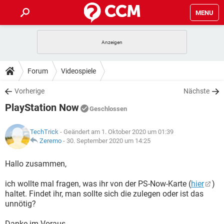
MENU
HOME
SPIELE
STREAMING
TIPPS & TRICKS
Forum
Videospiele
ANDROID
IOS
SPIELE
STREAMING
DOWNLOADS
Vorherige
Nächste
WINDOWS 10
INSTAGRAM
ANDROID
IOS
PlayStation Now
WHATSAPP
SPIELE
TIKTOK
STREAMING
Geschlossen
FORUM
WINDOWS 10
INSTAGRAM
FACEBOOK
ANDROID
HARDWARE
IOS
TechTrick
- Geändert am 1. Oktober 2020 um 01:39
WHATSAPP
SPIELE
TIKTOK
STREAMING
LEXIKON
Zeremo
-
30. September 2020 um 14:25
WINDOWS 10
INSTAGRAM
FACEBOOK
ANDROID
HARDWARE
IOS
WHATSAPP
SPIELE
TIKTOK
STREAMING
Hallo zusammen,
WINDOWS 10
INSTAGRAM
FACEBOOK
ANDROID
HARDWARE
IOS
ich wollte mal fragen, was ihr von der PS-Now-Karte (
hier
)
WHATSAPP
TIKTOK
haltet. Findet ihr, man sollte sich die zulegen oder ist das
WINDOWS 10
INSTAGRAM
FACEBOOK
HARDWARE
unnötig?
WHATSAPP
TIKTOK
Danke im Voraus