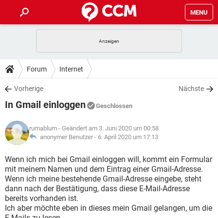
MENU
HOME
SPIELE
STREAMING
TIPPS & TRICKS
Forum
Internet
ANDROID
IOS
SPIELE
STREAMING
DOWNLOADS
Vorherige
Nächste
WINDOWS 10
INSTAGRAM
ANDROID
IOS
In Gmail einloggen
WHATSAPP
SPIELE
TIKTOK
STREAMING
Geschlossen
FORUM
WINDOWS 10
INSTAGRAM
FACEBOOK
ANDROID
HARDWARE
IOS
rumablum
- Geändert am 3. Juni 2020 um 00:58
WHATSAPP
SPIELE
TIKTOK
STREAMING
LEXIKON
anonymer Benutzer -
6. April 2020 um 17:13
WINDOWS 10
INSTAGRAM
FACEBOOK
ANDROID
HARDWARE
IOS
WHATSAPP
SPIELE
TIKTOK
STREAMING
Wenn ich mich bei Gmail einloggen will, kommt ein Formular
WINDOWS 10
INSTAGRAM
mit meinem Namen und dem Eintrag einer Gmail-Adresse.
FACEBOOK
ANDROID
HARDWARE
IOS
Wenn ich meine bestehende Gmail-Adresse eingebe, steht
WHATSAPP
TIKTOK
dann nach der Bestätigung, dass diese E-Mail-Adresse
WINDOWS 10
INSTAGRAM
FACEBOOK
HARDWARE
bereits vorhanden ist.
WHATSAPP
TIKTOK
Ich aber möchte eben in dieses mein Gmail gelangen, um die
E-Mails zu lesen.