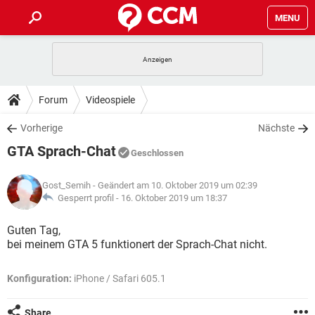
MENU
HOME
SPIELE
STREAMING
TIPPS & TRICKS
Forum
Videospiele
ANDROID
IOS
SPIELE
STREAMING
DOWNLOADS
Vorherige
Nächste
WINDOWS 10
INSTAGRAM
ANDROID
IOS
GTA Sprach-Chat
WHATSAPP
SPIELE
TIKTOK
STREAMING
Geschlossen
FORUM
WINDOWS 10
INSTAGRAM
FACEBOOK
ANDROID
HARDWARE
IOS
Gost_Semih
- Geändert am 10. Oktober 2019 um 02:39
WHATSAPP
SPIELE
TIKTOK
STREAMING
LEXIKON
Gesperrt profil -
16. Oktober 2019 um 18:37
WINDOWS 10
INSTAGRAM
FACEBOOK
ANDROID
HARDWARE
IOS
WHATSAPP
SPIELE
TIKTOK
STREAMING
Guten Tag,
WINDOWS 10
INSTAGRAM
bei meinem GTA 5 funktionert der Sprach-Chat nicht.
FACEBOOK
ANDROID
HARDWARE
IOS
WHATSAPP
TIKTOK
WINDOWS 10
INSTAGRAM
Konfiguration:
iPhone / Safari 605.1
FACEBOOK
HARDWARE
WHATSAPP
TIKTOK
Share