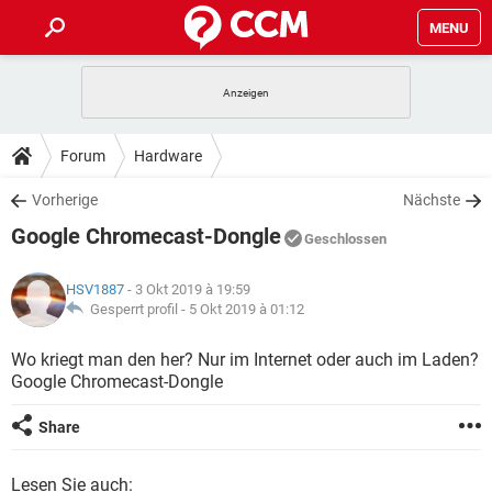
MENU
HOME
SPIELE
STREAMING
TIPPS & TRICKS
Forum
Hardware
ANDROID
IOS
SPIELE
STREAMING
DOWNLOADS
Vorherige
Nächste
WINDOWS 10
INSTAGRAM
ANDROID
IOS
Google Chromecast-Dongle
WHATSAPP
SPIELE
TIKTOK
STREAMING
Geschlossen
FORUM
WINDOWS 10
INSTAGRAM
FACEBOOK
ANDROID
HARDWARE
IOS
HSV1887
- 3 Okt 2019 à 19:59
WHATSAPP
SPIELE
TIKTOK
STREAMING
LEXIKON
Gesperrt profil -
5 Okt 2019 à 01:12
WINDOWS 10
INSTAGRAM
FACEBOOK
ANDROID
HARDWARE
IOS
WHATSAPP
SPIELE
TIKTOK
STREAMING
Wo kriegt man den her? Nur im Internet oder auch im Laden?
WINDOWS 10
INSTAGRAM
Google Chromecast-Dongle
FACEBOOK
ANDROID
HARDWARE
IOS
WHATSAPP
TIKTOK
WINDOWS 10
INSTAGRAM
Share
FACEBOOK
HARDWARE
WHATSAPP
TIKTOK
Lesen Sie auch: