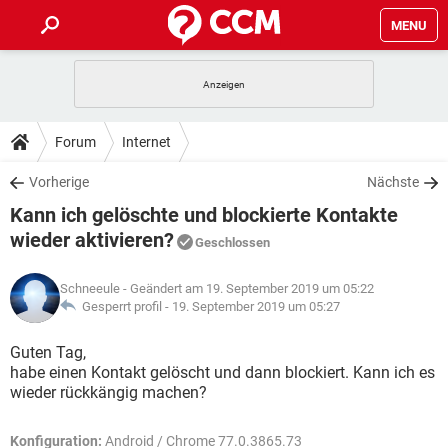
MENU
HOME
SPIELE
STREAMING
TIPPS & TRICKS
Forum
Internet
ANDROID
IOS
SPIELE
STREAMING
DOWNLOADS
Vorherige
Nächste
WINDOWS 10
INSTAGRAM
ANDROID
IOS
Kann ich gelöschte und blockierte Kontakte
WHATSAPP
SPIELE
TIKTOK
STREAMING
FORUM
WINDOWS 10
INSTAGRAM
wieder aktivieren?
Geschlossen
FACEBOOK
ANDROID
HARDWARE
IOS
WHATSAPP
SPIELE
TIKTOK
STREAMING
LEXIKON
WINDOWS 10
INSTAGRAM
Schneeule
- Geändert am 19. September 2019 um 05:22
FACEBOOK
ANDROID
HARDWARE
IOS
Gesperrt profil -
19. September 2019 um 05:27
WHATSAPP
SPIELE
TIKTOK
STREAMING
WINDOWS 10
INSTAGRAM
Guten Tag,
FACEBOOK
ANDROID
HARDWARE
IOS
WHATSAPP
TIKTOK
habe einen Kontakt gelöscht und dann blockiert. Kann ich es
WINDOWS 10
INSTAGRAM
wieder rückkängig machen?
FACEBOOK
HARDWARE
WHATSAPP
TIKTOK
Konfiguration:
Android / Chrome 77.0.3865.73